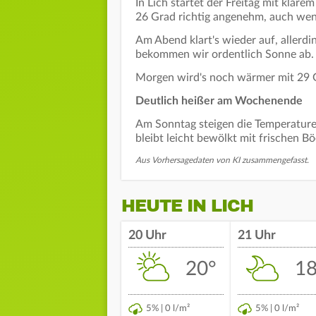
In Lich startet der Freitag mit kla
26 Grad richtig angenehm, auch wen
Am Abend klart's wieder auf, allerd
bekommen wir ordentlich Sonne ab.
Morgen wird's noch wärmer mit 29 G
Deutlich heißer am Wochenende
Am Sonntag steigen die Temperaturen
bleibt leicht bewölkt mit frischen B
Aus Vorhersagedaten von KI zusammengefasst.
HEUTE IN LICH
20 Uhr
21 Uhr
20°
18
5% | 0 l/m²
5% | 0 l/m²