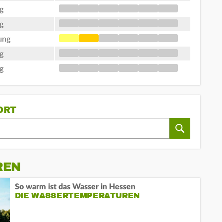
g
g
ung
g
g
ORT
REN
So warm ist das Wasser in Hessen
DIE WASSERTEMPERATUREN