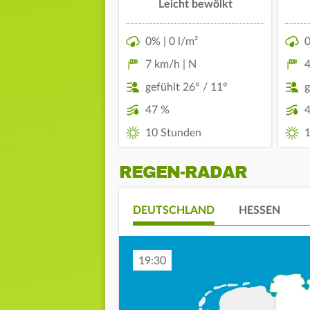
Leicht bewölkt
0% | 0 l/m²
0
7 km/h | N
4
gefühlt 26° / 11°
g
47 %
10 Stunden
1
REGEN-RADAR
DEUTSCHLAND
HESSEN
19:40