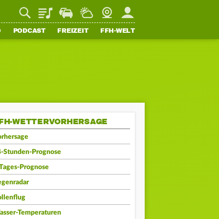
Playlist
Staupilot
Wetter
Webcam
Mein FFH
O
PODCAST
FREIZEIT
FFH-WELT
FH-WETTERVORHERSAGE
orhersage
4-Stunden-Prognose
-Tages-Prognose
egenradar
llenflug
asser-Temperaturen