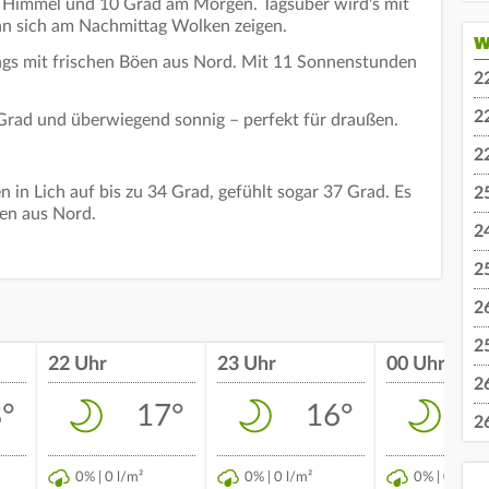
rem Himmel und 10 Grad am Morgen. Tagsüber wird's mit
n sich am Nachmittag Wolken zeigen.
W
ings mit frischen Böen aus Nord. Mit 11 Sonnenstunden
2
2
rad und überwiegend sonnig – perfekt für draußen.
2
 in Lich auf bis zu 34 Grad, gefühlt sogar 37 Grad. Es
2
öen aus Nord.
2
2
2
2
22 Uhr
23 Uhr
00 Uhr
2
°
17°
16°
2
0% | 0 l/m²
0% | 0 l/m²
0% | 0 l/m²