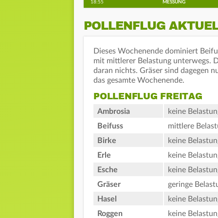
18:55
MESSUNG
POLLENFLUG AKTUE
Dieses Wochenende dominiert Beifuß
mit mittlerer Belastung unterwegs. 
daran nichts. Gräser sind dagegen nu
das gesamte Wochenende.
POLLENFLUG FREITAG
Ambrosia
keine Belastun
Beifuss
mittlere Belas
Birke
keine Belastun
Erle
keine Belastun
Esche
keine Belastun
Gräser
geringe Belast
Hasel
keine Belastun
Roggen
keine Belastun