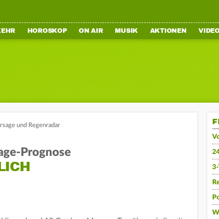
KEHR
HOROSKOP
ON AIR
MUSIK
AKTIONEN
VIDE
F
ersage und Regenradar
V
age-Prognose
2
LICH
3
R
Po
W