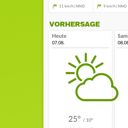
11 km/h | NNO
9 km/h | NNO
VORHERSAGE
Heute
Sam
07.08.
08.0
25°
/ 10°