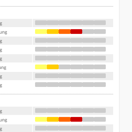
g
tung
g
g
g
ung
g
g
g
tung
g