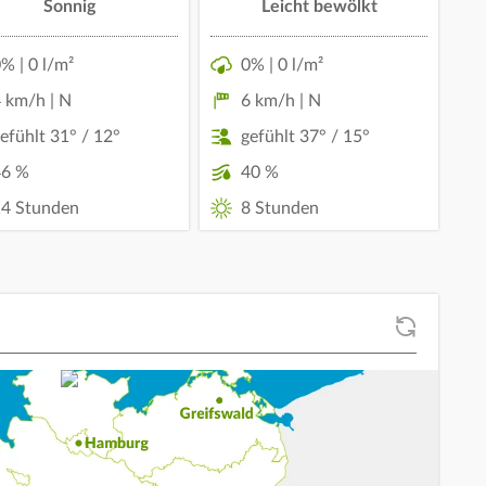
Sonnig
Leicht bewölkt
% | 0 l/m²
0% | 0 l/m²
 km/h | N
6 km/h | N
efühlt 31° / 12°
gefühlt 37° / 15°
46 %
40 %
4 Stunden
8 Stunden