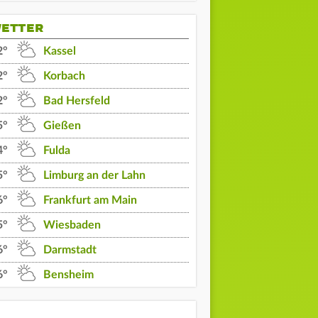
ETTER
2°
Kassel
2°
Korbach
2°
Bad Hersfeld
5°
Gießen
4°
Fulda
5°
Limburg an der Lahn
6°
Frankfurt am Main
5°
Wiesbaden
01 Uhr
02 Uhr
03 Uhr
6°
Darmstadt
15°
14°
14°
6°
Bensheim
0% | 0 l/m²
0% | 0 l/m²
0% | 0 l/