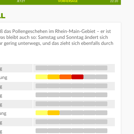
JETZT
VORHERSAGE
22:20
LL
 das Pollengeschehen im Rhein-Main-Gebiet – er ist
Das bleibt auch so: Samstag und Sonntag ändert sich
r gering unterwegs, und das zieht sich ebenfalls durch
g
tung
g
g
g
ung
g
g