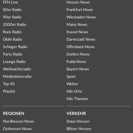
FFH Live
Hessen News
80er Radio
Frankfurt News
90er Radio
Wiesbaden News
2000er Radio
Mainz News
Rock Radio
Kassel News
Oldie Radio
Darmstadt News
Schlager Radio
Offenbach News
Party Radio
Gießen News
Lounge Radio
Fulda News
Weihnachtsradio
Bayern News
Meditationsradio
Sport
Top 40
Wetter
Playlist
Alle Orte
Alle Themen
REGIONEN
VERKEHR
Nordhessen News
Staus Hessen
Osthessen News
Blitzer Hessen