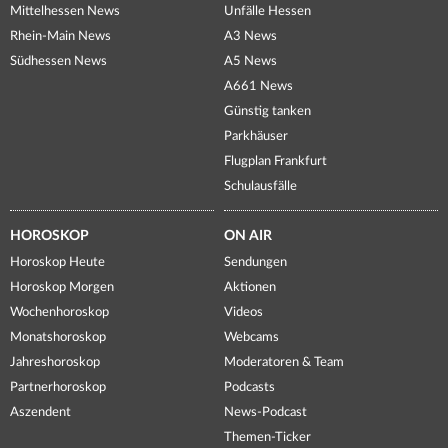
Mittelhessen News
Unfälle Hessen
Rhein-Main News
A3 News
Südhessen News
A5 News
A661 News
Günstig tanken
Parkhäuser
Flugplan Frankfurt
Schulausfälle
HOROSKOP
ON AIR
Horoskop Heute
Sendungen
Horoskop Morgen
Aktionen
Wochenhoroskop
Videos
Monatshoroskop
Webcams
Jahreshoroskop
Moderatoren & Team
Partnerhoroskop
Podcasts
Aszendent
News-Podcast
Themen-Ticker