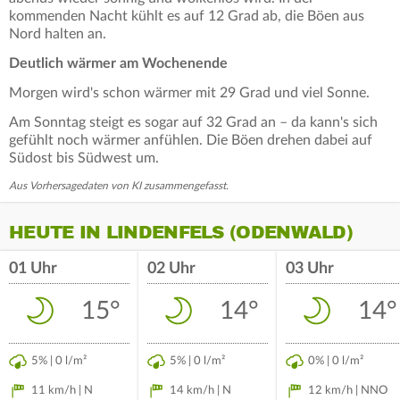
kommenden Nacht kühlt es auf 12 Grad ab, die Böen aus
Nord halten an.
Deutlich wärmer am Wochenende
Morgen wird's schon wärmer mit 29 Grad und viel Sonne.
Am Sonntag steigt es sogar auf 32 Grad an – da kann's sich
gefühlt noch wärmer anfühlen. Die Böen drehen dabei auf
Südost bis Südwest um.
Aus Vorhersagedaten von KI zusammengefasst.
HEUTE IN LINDENFELS (ODENWALD)
01 Uhr
02 Uhr
03 Uhr
15°
14°
14°
5% | 0 l/m²
5% | 0 l/m²
0% | 0 l/m²
11 km/h | N
14 km/h | N
12 km/h | NNO