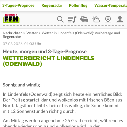
3-Tages-Prognose
Regenradar
Pollenflug
Wasser-Temperat
Playlist
Staupilot
Wetter
Webcam
Mein
Nachrichten
>
Wetter
>
Wetter in Lindenfels (Odenwald): Vorhersage und
Regenradar
07.08.2026, 01:03 Uhr
Heute, morgen und 3-Tage-Prognose
WETTERBERICHT LINDENFELS
(ODENWALD)
Sonnig und windig
In Lindenfels (Odenwald) zeigt sich heute ein herrliches Bild:
Der Freitag startet klar und wolkenlos mit frischen Böen aus
Nord. Tagsüber bleibt's heiter bis wolkig, die Sonne kommt
mit 12 Sonnenstunden richtig durch.
Am Mittag werden angenehme 25 Grad erreicht, während es
abends wieder sonnig und wolkenlos wird. In der