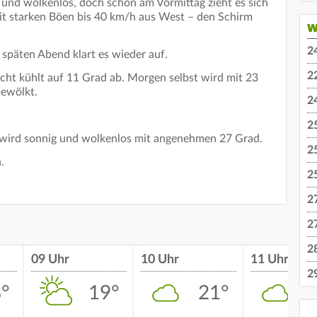
r und wolkenlos, doch schon am Vormittag zieht es sich
it starken Böen bis 40 km/h aus West – den Schirm
W
2
späten Abend klart es wieder auf.
2
acht kühlt auf 11 Grad ab. Morgen selbst wird mit 23
bewölkt.
2
2
s wird sonnig und wolkenlos mit angenehmen 27 Grad.
2
.
2
2
2
2
09 Uhr
10 Uhr
11 Uhr
2
°
19°
21°