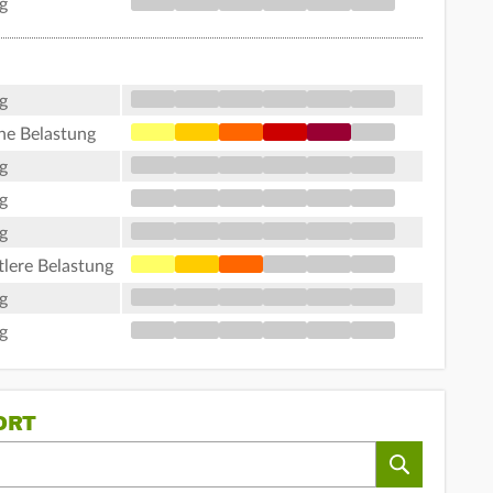
g
g
ohe Belastung
g
g
g
tlere Belastung
g
g
ORT