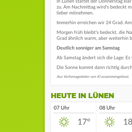
In Lünen startet der Donnerstag kla
zu. Am Nachmittag wird's bedeckt m
lieber mitnehmen.
Immerhin erreichen wir 24 Grad. Am 
Morgen früh bleibt's bedeckt, die N
Grad ähnlich warm, aber weiterhin 
Deutlich sonniger am Samstag
Ab Samstag ändert sich die Lage: E
Die Sonne kommt dann richtig durch
Aus Vorhersagedaten von KI zusammengefasst.
HEUTE IN LÜNEN
07 Uhr
08 Uhr
17°
18