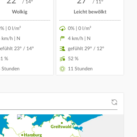
22°
27°
/ 14°
/ 11°
Wolkig
Leicht bewölkt
% | 0 l/m²
0% | 0 l/m²
 km/h | N
4 km/h | N
efühlt 23° / 14°
gefühlt 29° / 12°
61 %
52 %
 Stunden
11 Stunden