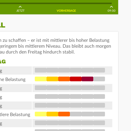
JETZT
VORHERSAGE
09:00
LL
zu schaffen – er ist mit mittlerer bis hoher Belastung
geringem bis mittlerem Niveau. Das bleibt auch morgen
au durch den Freitag hindurch stabil.
AG
g
ohe Belastung
g
g
g
tlere Belastung
g