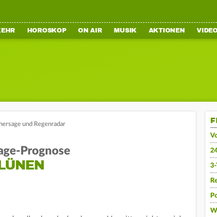
KEHR
HOROSKOP
ON AIR
MUSIK
AKTIONEN
VIDE
F
rhersage und Regenradar
V
age-Prognose
2
LÜNEN
3
R
Po
W