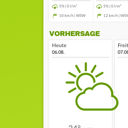
5% | 0 l/m²
5% | 0 l/m²
10 km/h | WSW
12 km/h | WS
VORHERSAGE
Heute
Frei
06.08.
07.0