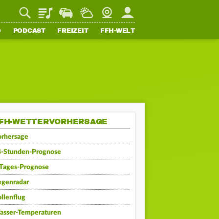
Playlist
Staupilot
Wetter
Webcam
Mein FFH
O
PODCAST
FREIZEIT
FFH-WELT
FH-WETTERVORHERSAGE
orhersage
4-Stunden-Prognose
-Tages-Prognose
egenradar
llenflug
asser-Temperaturen