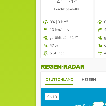
24°
/ 17°
Leicht bewölkt
0% | 0 l/m²
0
13 km/h | N
4
gefühlt 25° / 17°
g
49 %
5 Stunden
4
REGEN-RADAR
DEUTSCHLAND
HESSEN
06:20