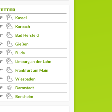
ETTER
4°
Kassel
2°
Korbach
4°
Bad Hersfeld
5°
Gießen
5°
Fulda
5°
Limburg an der Lahn
7°
Frankfurt am Main
7°
Wiesbaden
8°
Darmstadt
12 Uhr
13 Uhr
14 Uhr
9°
Bensheim
21°
22°
23°