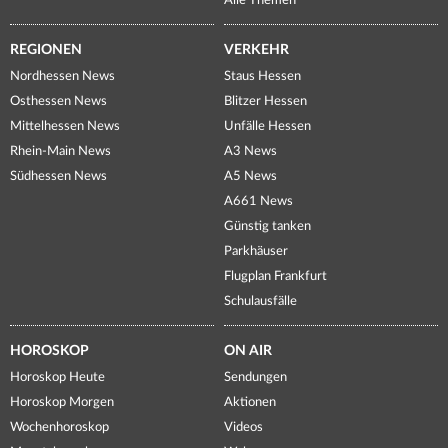
Alle Themen
REGIONEN
VERKEHR
Nordhessen News
Staus Hessen
Osthessen News
Blitzer Hessen
Mittelhessen News
Unfälle Hessen
Rhein-Main News
A3 News
Südhessen News
A5 News
A661 News
Günstig tanken
Parkhäuser
Flugplan Frankfurt
Schulausfälle
HOROSKOP
ON AIR
Horoskop Heute
Sendungen
Horoskop Morgen
Aktionen
Wochenhoroskop
Videos