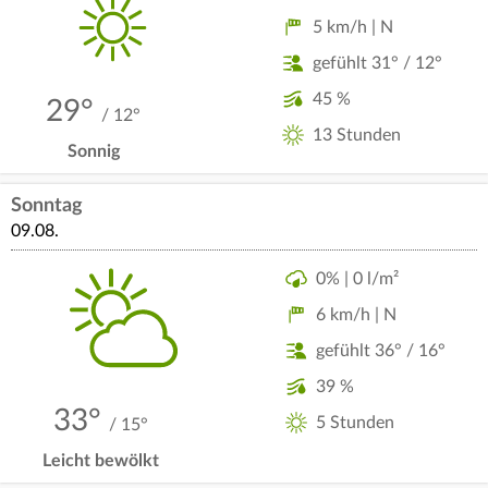
5 km/h | N
gefühlt 31° / 12°
45 %
29°
/ 12°
13 Stunden
Sonnig
Sonntag
09.08.
0% | 0 l/m²
6 km/h | N
gefühlt 36° / 16°
39 %
33°
5 Stunden
/ 15°
Leicht bewölkt