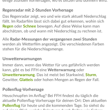
einige Stunden vorhersagen, wo es blitzen und donnern wird.
Regenradar mit 2-Stunden Vorhersage
Das Regenradar zeigt, wo und wie stark aktuell Niederschlag
fällt. Im Radarfilm lässt sich dabei gut erkennen, wohin sich
Regen
oder
Schnee
bewegen. Auf diese Weise kann man
abschätzen, ob und wann mit Niederschlag zu rechnen ist.
Alle
Radar-Messungen der vergangenen zwei Stunden
werden als Wetterfilm angezeigt. Die verschiedenen Farben
stehen für die Niederschlagsmenge.
Unwetterwarnungen
Immer dann, wenn das Wetter für uns gefährlich werden
kann, gibt es bei FFH eine
Wetterwarnung
oder
Unwetterwarnung
. Das ist meist bei Starkwind,
Sturm
,
Gewitter,
Glatteis
oder hohen Mengen an Regen der Fall.
Pollenflug-Vorhersage
Heuschnupfen im Anflug? Bei FFH findest du täglich die
aktuelle Pollenflug-Vorhersage für deinen Ort: Den aktuellen
Pollenflug
für heute und die kommenden Tage. So siehst du