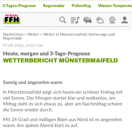
3-Tages-Prognose
Regenradar
Pollenflug
Wasser-Temperat
Playlist
Staupilot
Wetter
Webcam
Mein
Nachrichten
>
Wetter
>
Wetter in Münstermaifeld: Vorhersage und
Regenradar
07.08.2026, 14:03 Uhr
Heute, morgen und 3-Tage-Prognose
WETTERBERICHT MÜNSTERMAIFELD
Sonnig und angenehm warm
In Münstermaifeld zeigt sich heute ein schöner Freitag mit
viel Sonne. Der Morgen startet klar und wolkenlos, am
Mittag zieht es sich etwas zu, aber am Nachmittag scheint
die Sonne wieder durch.
Mit 24 Grad und mäßigen Böen aus Nord ist es angenehm
warm. Am späten Abend klart es auf.