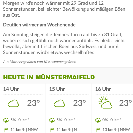
Morgen wird's noch wärmer mit 29 Grad und 12
Sonnenstunden, bei leichter Bewölkung und mäßigen Böen
aus Ost.
Deutlich wärmer am Wochenende
Am Sonntag steigen die Temperaturen auf bis zu 31 Grad,
wobei es sich gefühlt noch wärmer anfühlt. Es bleibt leicht
bewölkt, aber mit frischen Böen aus Südwest und nur 6
Sonnenstunden wird's etwas wechselhafter.
Aus Vorhersagedaten von KI zusammengefasst.
HEUTE IN MÜNSTERMAIFELD
14 Uhr
15 Uhr
16 Uhr
23°
23°
23°
5% | 0 l/m²
5% | 0 l/m²
0% | 0 l/m²
11 km/h | NNW
11 km/h | N
13 km/h | NNW