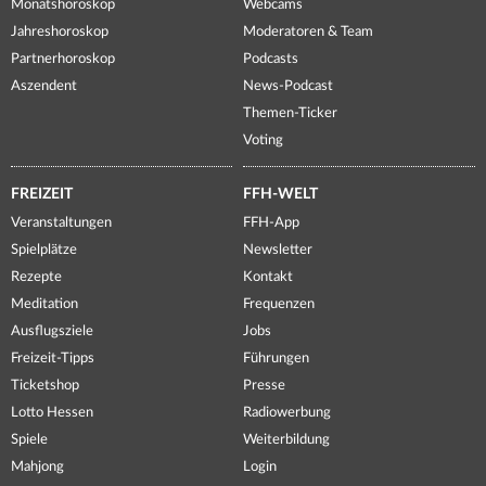
Monatshoroskop
Webcams
Jahreshoroskop
Moderatoren & Team
Partnerhoroskop
Podcasts
Aszendent
News-Podcast
Themen-Ticker
Voting
FREIZEIT
FFH-WELT
Veranstaltungen
FFH-App
Spielplätze
Newsletter
Rezepte
Kontakt
Meditation
Frequenzen
Ausflugsziele
Jobs
Freizeit-Tipps
Führungen
Ticketshop
Presse
Lotto Hessen
Radiowerbung
Spiele
Weiterbildung
Mahjong
Login