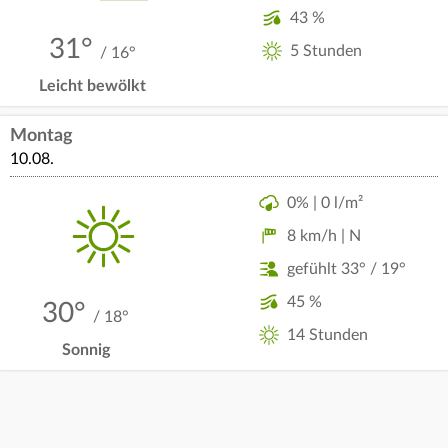
43 %
31°
5 Stunden
/ 16°
Leicht bewölkt
Montag
10.08.
0% | 0 l/m²
8 km/h | N
gefühlt 33° / 19°
45 %
30°
/ 18°
14 Stunden
Sonnig