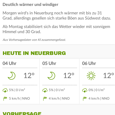
Deutlich wärmer und windiger
Morgen wird's in Neuerburg noch wärmer mit bis zu 31
Grad, allerdings gesellen sich starke Böen aus Südwest dazu.
Ab Montag stabilisiert sich das Wetter wieder mit sonnigem
Himmel und 30 Grad.
Aus Vorhersagedaten von KI zusammengefasst.
HEUTE IN NEUERBURG
04 Uhr
05 Uhr
06 Uhr
12°
12°
12°
5% | 0 l/m²
5% | 0 l/m²
0% | 0 l/m²
5 km/h | NNO
4 km/h | NNO
4 km/h | NNO
VORHERSAGE