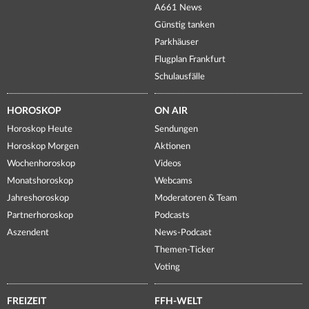
A661 News
Günstig tanken
Parkhäuser
Flugplan Frankfurt
Schulausfälle
HOROSKOP
ON AIR
Horoskop Heute
Sendungen
Horoskop Morgen
Aktionen
Wochenhoroskop
Videos
Monatshoroskop
Webcams
Jahreshoroskop
Moderatoren & Team
Partnerhoroskop
Podcasts
Aszendent
News-Podcast
Themen-Ticker
Voting
FREIZEIT
FFH-WELT