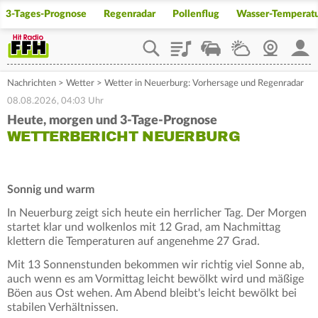
3-Tages-Prognose
Regenradar
Pollenflug
Wasser-Temperat
Playlist
Staupilot
Wetter
Webcam
Mein
Nachrichten
>
Wetter
>
Wetter in Neuerburg: Vorhersage und Regenradar
08.08.2026, 04:03 Uhr
Heute, morgen und 3-Tage-Prognose
WETTERBERICHT NEUERBURG
Sonnig und warm
In Neuerburg zeigt sich heute ein herrlicher Tag. Der Morgen
startet klar und wolkenlos mit 12 Grad, am Nachmittag
klettern die Temperaturen auf angenehme 27 Grad.
Mit 13 Sonnenstunden bekommen wir richtig viel Sonne ab,
auch wenn es am Vormittag leicht bewölkt wird und mäßige
Böen aus Ost wehen. Am Abend bleibt's leicht bewölkt bei
stabilen Verhältnissen.