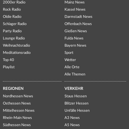
2000er Radio
Mainz News
Rock Radio
Kassel News
Oldie Radio
Darmstadt News
Schlager Radio
Offenbach News
Party Radio
Gießen News
Lounge Radio
Fulda News
Weihnachtsradio
Bayern News
Meditationsradio
Sport
Top 40
Wetter
Playlist
Alle Orte
Alle Themen
REGIONEN
VERKEHR
Nordhessen News
Staus Hessen
Osthessen News
Blitzer Hessen
Mittelhessen News
Unfälle Hessen
Rhein-Main News
A3 News
Südhessen News
A5 News