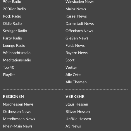
90er Radio
Wiesbaden News
2000er Radio
Mainz News
Rock Radio
Kassel News
Oldie Radio
Darmstadt News
Schlager Radio
Offenbach News
Party Radio
Gießen News
Lounge Radio
Fulda News
Weihnachtsradio
Bayern News
Meditationsradio
Sport
Top 40
Wetter
Playlist
Alle Orte
Alle Themen
REGIONEN
VERKEHR
Nordhessen News
Staus Hessen
Osthessen News
Blitzer Hessen
Mittelhessen News
Unfälle Hessen
Rhein-Main News
A3 News