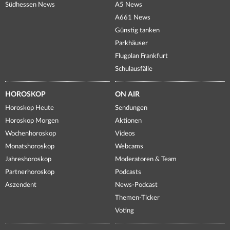
Südhessen News
A5 News
A661 News
Günstig tanken
Parkhäuser
Flugplan Frankfurt
Schulausfälle
HOROSKOP
ON AIR
Horoskop Heute
Sendungen
Horoskop Morgen
Aktionen
Wochenhoroskop
Videos
Monatshoroskop
Webcams
Jahreshoroskop
Moderatoren & Team
Partnerhoroskop
Podcasts
Aszendent
News-Podcast
Themen-Ticker
Voting