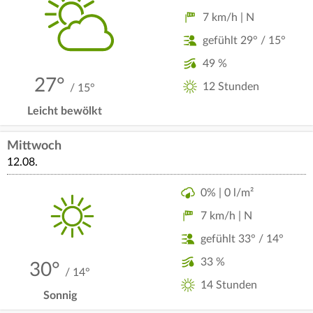
7 km/h | N
gefühlt 29° / 15°
49 %
27°
12 Stunden
/ 15°
Leicht bewölkt
Mittwoch
12.08.
0% | 0 l/m²
7 km/h | N
gefühlt 33° / 14°
33 %
30°
/ 14°
14 Stunden
Sonnig