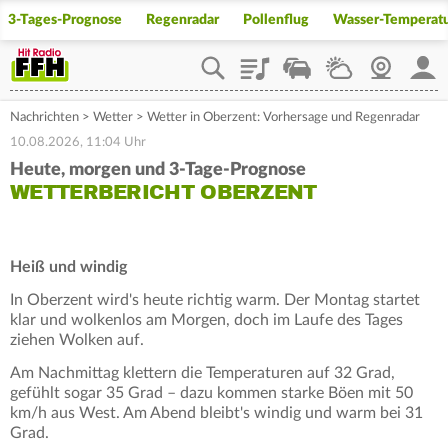
3-Tages-Prognose
Regenradar
Pollenflug
Wasser-Temperat
Playlist
Staupilot
Wetter
Webcam
Mein
Nachrichten
>
Wetter
>
Wetter in Oberzent: Vorhersage und Regenradar
10.08.2026, 11:04 Uhr
Heute, morgen und 3-Tage-Prognose
WETTERBERICHT OBERZENT
Heiß und windig
In Oberzent wird's heute richtig warm. Der Montag startet
klar und wolkenlos am Morgen, doch im Laufe des Tages
ziehen Wolken auf.
Am Nachmittag klettern die Temperaturen auf 32 Grad,
gefühlt sogar 35 Grad – dazu kommen starke Böen mit 50
km/h aus West. Am Abend bleibt's windig und warm bei 31
Grad.