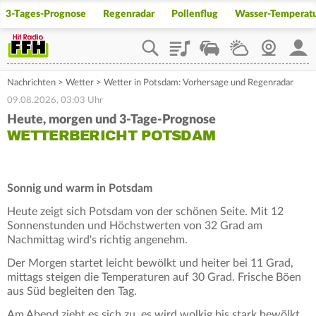
3-Tages-Prognose
Regenradar
Pollenflug
Wasser-Temperat
Playlist
Staupilot
Wetter
Webcam
Mein
Nachrichten
>
Wetter
>
Wetter in Potsdam: Vorhersage und Regenradar
09.08.2026, 03:03 Uhr
Heute, morgen und 3-Tage-Prognose
WETTERBERICHT POTSDAM
Sonnig und warm in Potsdam
Heute zeigt sich Potsdam von der schönen Seite. Mit 12
Sonnenstunden und Höchstwerten von 32 Grad am
Nachmittag wird's richtig angenehm.
Der Morgen startet leicht bewölkt und heiter bei 11 Grad,
mittags steigen die Temperaturen auf 30 Grad. Frische Böen
aus Süd begleiten den Tag.
Am Abend zieht es sich zu, es wird wolkig bis stark bewölkt,