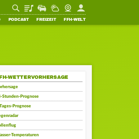
Playlist
Staupilot
Wetter
Webcam
Mein FFH
O
PODCAST
FREIZEIT
FFH-WELT
FH-WETTERVORHERSAGE
orhersage
4-Stunden-Prognose
-Tages-Prognose
egenradar
llenflug
asser-Temperaturen