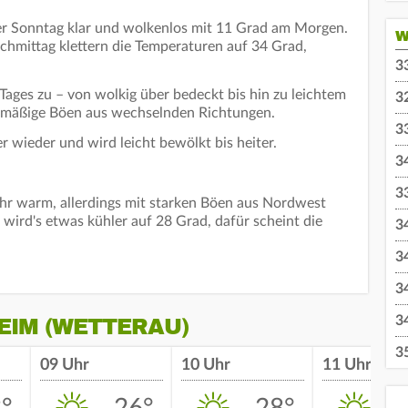
der Sonntag klar und wolkenlos mit 11 Grad am Morgen.
W
chmittag klettern die Temperaturen auf 34 Grad,
3
 Tages zu – von wolkig über bedeckt bis hin zu leichtem
3
s mäßige Böen aus wechselnden Richtungen.
3
 wieder und wird leicht bewölkt bis heiter.
3
3
hr warm, allerdings mit starken Böen aus Nordwest
ird's etwas kühler auf 28 Grad, dafür scheint die
3
3
3
EIM (WETTERAU)
3
3
09 Uhr
10 Uhr
11 Uhr