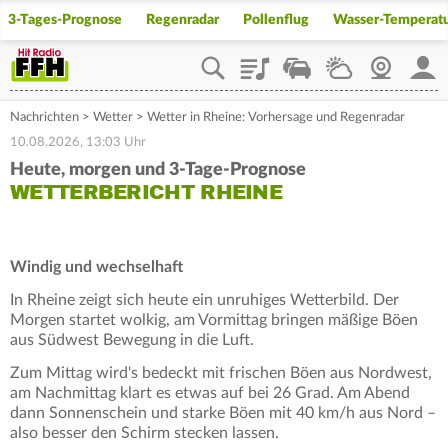
3-Tages-Prognose
Regenradar
Pollenflug
Wasser-Temperat
Playlist
Staupilot
Wetter
Webcam
Mein
Nachrichten
>
Wetter
>
Wetter in Rheine: Vorhersage und Regenradar
10.08.2026, 13:03 Uhr
Heute, morgen und 3-Tage-Prognose
WETTERBERICHT RHEINE
Windig und wechselhaft
In Rheine zeigt sich heute ein unruhiges Wetterbild. Der
Morgen startet wolkig, am Vormittag bringen mäßige Böen
aus Südwest Bewegung in die Luft.
Zum Mittag wird's bedeckt mit frischen Böen aus Nordwest,
am Nachmittag klart es etwas auf bei 26 Grad. Am Abend
dann Sonnenschein und starke Böen mit 40 km/h aus Nord –
also besser den Schirm stecken lassen.