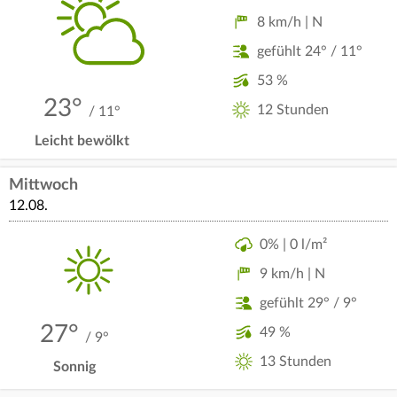
8 km/h | N
gefühlt 24° / 11°
53 %
23°
12 Stunden
/ 11°
Leicht bewölkt
Mittwoch
12.08.
0% | 0 l/m²
9 km/h | N
gefühlt 29° / 9°
27°
49 %
/ 9°
13 Stunden
Sonnig