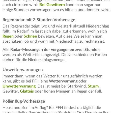
auch eintreten wird.
Bei Gewittern
kann man sogar nur
einige Stunden vorhersagen, wo es blitzen und donnern wird.
Regenradar mit 2-Stunden Vorhersage
Das Regenradar zeigt, wo und wie stark aktuell Niederschlag
fällt. Im Radarfilm lässt sich dabei gut erkennen, wohin sich
Regen
oder
Schnee
bewegen. Auf diese Weise kann man
abschätzen, ob und wann mit Niederschlag zu rechnen ist.
Alle
Radar-Messungen der vergangenen zwei Stunden
werden als Wetterfilm angezeigt. Die verschiedenen Farben
stehen für die Niederschlagsmenge.
Unwetterwarnungen
Immer dann, wenn das Wetter für uns gefährlich werden
kann, gibt es bei FFH eine
Wetterwarnung
oder
Unwetterwarnung
. Das ist meist bei Starkwind,
Sturm
,
Gewitter,
Glatteis
oder hohen Mengen an Regen der Fall.
Pollenflug-Vorhersage
Heuschnupfen im Anflug? Bei FFH findest du täglich die
aktuelle Pollenflug-Vorhersage für deinen Ort: Den aktuellen