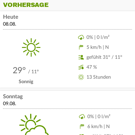
VORHERSAGE
Heute
08.08.
0% | 0 l/m²
5 km/h | N
gefühlt 31° / 11°
47 %
29°
/ 11°
13 Stunden
Sonnig
Sonntag
09.08.
0% | 0 l/m²
6 km/h | N