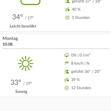
gefühlt 37° / 18°
40 %
34°
5 Stunden
/ 17°
Leicht bewölkt
Montag
10.08.
0% | 0 l/m²
8 km/h | N
gefühlt 36° / 20°
39 %
33°
/ 19°
12 Stunden
Sonnig