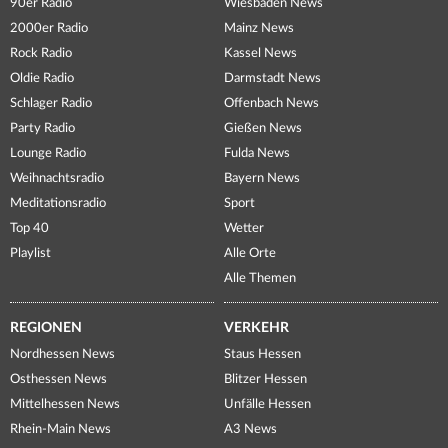
90er Radio
Wiesbaden News
2000er Radio
Mainz News
Rock Radio
Kassel News
Oldie Radio
Darmstadt News
Schlager Radio
Offenbach News
Party Radio
Gießen News
Lounge Radio
Fulda News
Weihnachtsradio
Bayern News
Meditationsradio
Sport
Top 40
Wetter
Playlist
Alle Orte
Alle Themen
REGIONEN
VERKEHR
Nordhessen News
Staus Hessen
Osthessen News
Blitzer Hessen
Mittelhessen News
Unfälle Hessen
Rhein-Main News
A3 News