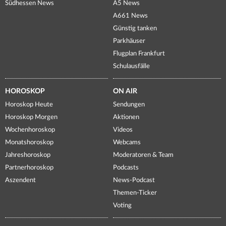
Südhessen News
A5 News
A661 News
Günstig tanken
Parkhäuser
Flugplan Frankfurt
Schulausfälle
HOROSKOP
ON AIR
Horoskop Heute
Sendungen
Horoskop Morgen
Aktionen
Wochenhoroskop
Videos
Monatshoroskop
Webcams
Jahreshoroskop
Moderatoren & Team
Partnerhoroskop
Podcasts
Aszendent
News-Podcast
Themen-Ticker
Voting