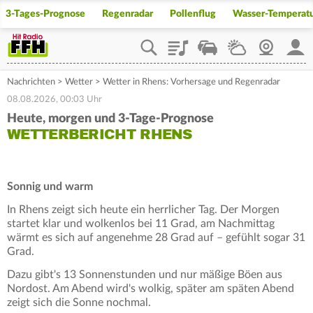
3-Tages-Prognose
Regenradar
Pollenflug
Wasser-Temperat
Playlist
Staupilot
Wetter
Webcam
Mein
Nachrichten
>
Wetter
>
Wetter in Rhens: Vorhersage und Regenradar
08.08.2026, 00:03 Uhr
Heute, morgen und 3-Tage-Prognose
WETTERBERICHT RHENS
Sonnig und warm
In Rhens zeigt sich heute ein herrlicher Tag. Der Morgen
startet klar und wolkenlos bei 11 Grad, am Nachmittag
wärmt es sich auf angenehme 28 Grad auf – gefühlt sogar 31
Grad.
Dazu gibt's 13 Sonnenstunden und nur mäßige Böen aus
Nordost. Am Abend wird's wolkig, später am späten Abend
zeigt sich die Sonne nochmal.