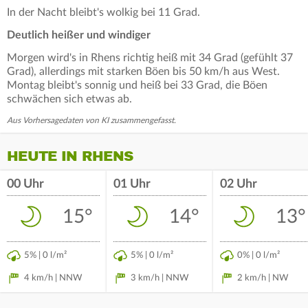
In der Nacht bleibt's wolkig bei 11 Grad.
Deutlich heißer und windiger
Morgen wird's in Rhens richtig heiß mit 34 Grad (gefühlt 37
Grad), allerdings mit starken Böen bis 50 km/h aus West.
Montag bleibt's sonnig und heiß bei 33 Grad, die Böen
schwächen sich etwas ab.
Aus Vorhersagedaten von KI zusammengefasst.
HEUTE IN RHENS
00 Uhr
01 Uhr
02 Uhr
15°
14°
13°
5% | 0 l/m²
5% | 0 l/m²
0% | 0 l/m²
4 km/h | NNW
3 km/h | NNW
2 km/h | NW