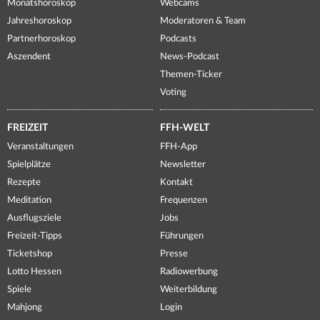
Monatshoroskop
Webcams
Jahreshoroskop
Moderatoren & Team
Partnerhoroskop
Podcasts
Aszendent
News-Podcast
Themen-Ticker
Voting
FREIZEIT
FFH-WELT
Veranstaltungen
FFH-App
Spielplätze
Newsletter
Rezepte
Kontakt
Meditation
Frequenzen
Ausflugsziele
Jobs
Freizeit-Tipps
Führungen
Ticketshop
Presse
Lotto Hessen
Radiowerbung
Spiele
Weiterbildung
Mahjong
Login