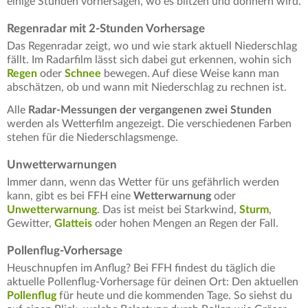
einige Stunden vorhersagen, wo es blitzen und donnern wird.
Regenradar mit 2-Stunden Vorhersage
Das Regenradar zeigt, wo und wie stark aktuell Niederschlag
fällt. Im Radarfilm lässt sich dabei gut erkennen, wohin sich
Regen
oder
Schnee
bewegen. Auf diese Weise kann man
abschätzen, ob und wann mit Niederschlag zu rechnen ist.
Alle
Radar-Messungen der vergangenen zwei Stunden
werden als Wetterfilm angezeigt. Die verschiedenen Farben
stehen für die Niederschlagsmenge.
Unwetterwarnungen
Immer dann, wenn das Wetter für uns gefährlich werden
kann, gibt es bei FFH eine
Wetterwarnung
oder
Unwetterwarnung
. Das ist meist bei Starkwind,
Sturm
,
Gewitter,
Glatteis
oder hohen Mengen an Regen der Fall.
Pollenflug-Vorhersage
Heuschnupfen im Anflug? Bei FFH findest du täglich die
aktuelle Pollenflug-Vorhersage für deinen Ort: Den aktuellen
Pollenflug
für heute und die kommenden Tage. So siehst du