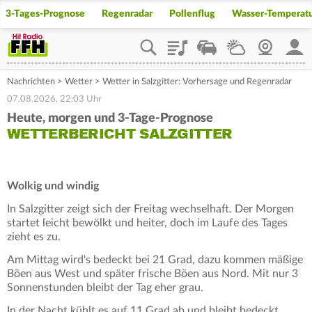
3-Tages-Prognose
Regenradar
Pollenflug
Wasser-Temperat
Playlist
Staupilot
Wetter
Webcam
Mein
Nachrichten
>
Wetter
>
Wetter in Salzgitter: Vorhersage und Regenradar
07.08.2026, 22:03 Uhr
Heute, morgen und 3-Tage-Prognose
WETTERBERICHT SALZGITTER
Wolkig und windig
In Salzgitter zeigt sich der Freitag wechselhaft. Der Morgen
startet leicht bewölkt und heiter, doch im Laufe des Tages
zieht es zu.
Am Mittag wird's bedeckt bei 21 Grad, dazu kommen mäßige
Böen aus West und später frische Böen aus Nord. Mit nur 3
Sonnenstunden bleibt der Tag eher grau.
In der Nacht kühlt es auf 11 Grad ab und bleibt bedeckt.