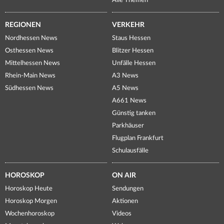
Alle Themen
REGIONEN
VERKEHR
Nordhessen News
Staus Hessen
Osthessen News
Blitzer Hessen
Mittelhessen News
Unfälle Hessen
Rhein-Main News
A3 News
Südhessen News
A5 News
A661 News
Günstig tanken
Parkhäuser
Flugplan Frankfurt
Schulausfälle
HOROSKOP
ON AIR
Horoskop Heute
Sendungen
Horoskop Morgen
Aktionen
Wochenhoroskop
Videos