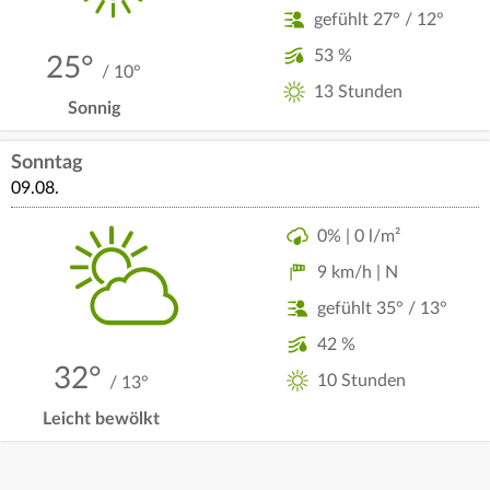
gefühlt 27° / 12°
53 %
25°
/ 10°
13 Stunden
Sonnig
Sonntag
09.08.
0% | 0 l/m²
9 km/h | N
gefühlt 35° / 13°
42 %
32°
10 Stunden
/ 13°
Leicht bewölkt