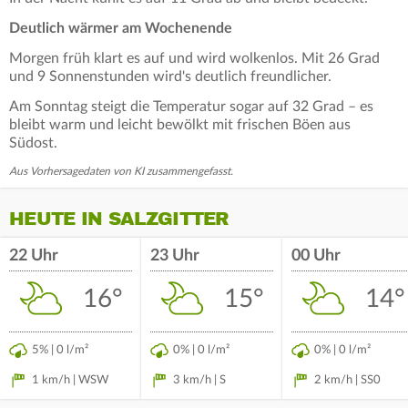
Deutlich wärmer am Wochenende
Morgen früh klart es auf und wird wolkenlos. Mit 26 Grad
und 9 Sonnenstunden wird's deutlich freundlicher.
Am Sonntag steigt die Temperatur sogar auf 32 Grad – es
bleibt warm und leicht bewölkt mit frischen Böen aus
Südost.
Aus Vorhersagedaten von KI zusammengefasst.
HEUTE IN SALZGITTER
22 Uhr
23 Uhr
00 Uhr
16°
15°
14°
5% | 0 l/m²
0% | 0 l/m²
0% | 0 l/m²
1 km/h | WSW
3 km/h | S
2 km/h | SS0