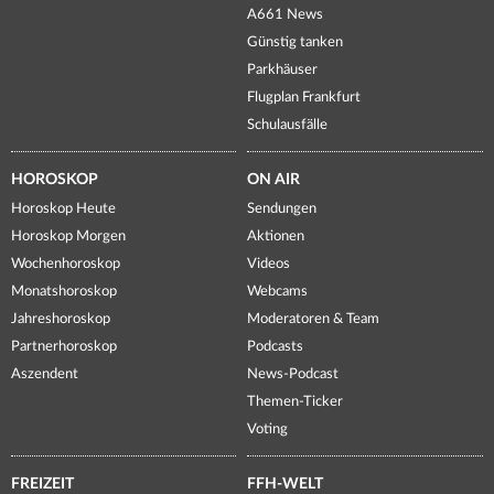
A661 News
Günstig tanken
Parkhäuser
Flugplan Frankfurt
Schulausfälle
HOROSKOP
ON AIR
Horoskop Heute
Sendungen
Horoskop Morgen
Aktionen
Wochenhoroskop
Videos
Monatshoroskop
Webcams
Jahreshoroskop
Moderatoren & Team
Partnerhoroskop
Podcasts
Aszendent
News-Podcast
Themen-Ticker
Voting
FREIZEIT
FFH-WELT