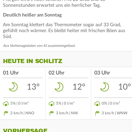
Sonnenstunden erwartet uns ein herrlicher Tag.
Deutlich heißer am Sonntag
Am Sonntag klettert das Thermometer sogar auf 33 Grad,
gefühlt noch wärmer. Es bleibt heiter mit frischen Böen aus
Süd.
Aus Vorhersagedaten von KI zusammengefasst.
HEUTE IN SCHLITZ
01 Uhr
02 Uhr
03 Uhr
13°
12°
10°
5% | 0 l/m²
5% | 0 l/m²
0% | 0 l/m²
2 km/h | NNO
3 km/h | NW
3 km/h | WNW
VORHERSAGE