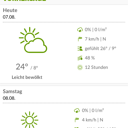
Heute
07.08.
0% | 0 l/m²
7 km/h | N
gefühlt 26° / 9°
48 %
24°
12 Stunden
/ 8°
Leicht bewölkt
Samstag
08.08.
0% | 0 l/m²
4 km/h | N