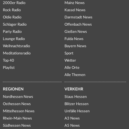
2000er Radio
Mainz News
Rock Radio
Kassel News
Oldie Radio
Darmstadt News
Schlager Radio
Offenbach News
Party Radio
Gießen News
Lounge Radio
Fulda News
Weihnachtsradio
Bayern News
Meditationsradio
Sport
Top 40
Wetter
Playlist
Alle Orte
Alle Themen
REGIONEN
VERKEHR
Nordhessen News
Staus Hessen
Osthessen News
Blitzer Hessen
Mittelhessen News
Unfälle Hessen
Rhein-Main News
A3 News
Südhessen News
A5 News