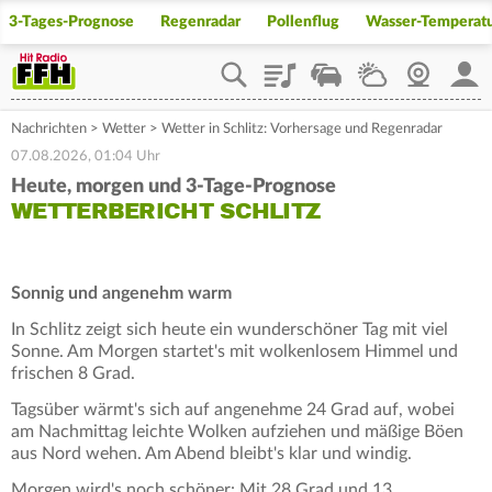
3-Tages-Prognose
Regenradar
Pollenflug
Wasser-Temperat
Playlist
Staupilot
Wetter
Webcam
Mein
Nachrichten
>
Wetter
>
Wetter in Schlitz: Vorhersage und Regenradar
07.08.2026, 01:04 Uhr
Heute, morgen und 3-Tage-Prognose
WETTERBERICHT SCHLITZ
Sonnig und angenehm warm
In Schlitz zeigt sich heute ein wunderschöner Tag mit viel
Sonne. Am Morgen startet's mit wolkenlosem Himmel und
frischen 8 Grad.
Tagsüber wärmt's sich auf angenehme 24 Grad auf, wobei
am Nachmittag leichte Wolken aufziehen und mäßige Böen
aus Nord wehen. Am Abend bleibt's klar und windig.
Morgen wird's noch schöner: Mit 28 Grad und 13