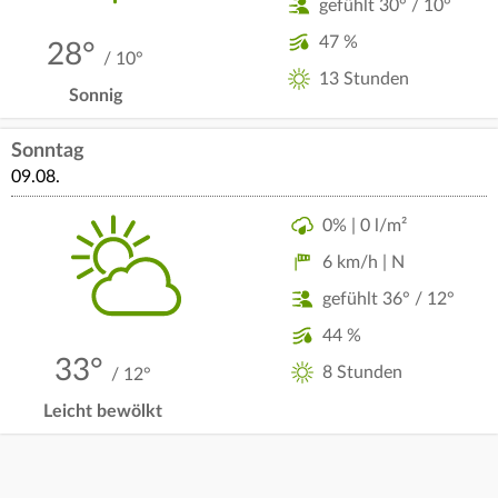
gefühlt 30° / 10°
47 %
28°
/ 10°
13 Stunden
Sonnig
Sonntag
09.08.
0% | 0 l/m²
6 km/h | N
gefühlt 36° / 12°
44 %
33°
8 Stunden
/ 12°
Leicht bewölkt