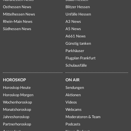
Osthessen News
Blitzer Hessen
Mittelhessen News
Unfälle Hessen
Rhein-Main News
A3 News
Südhessen News
A5 News
A661 News
Günstig tanken
Parkhäuser
Flugplan Frankfurt
Schulausfälle
HOROSKOP
ON AIR
Horoskop Heute
Sendungen
Horoskop Morgen
Aktionen
Wochenhoroskop
Videos
Monatshoroskop
Webcams
Jahreshoroskop
Moderatoren & Team
Partnerhoroskop
Podcasts