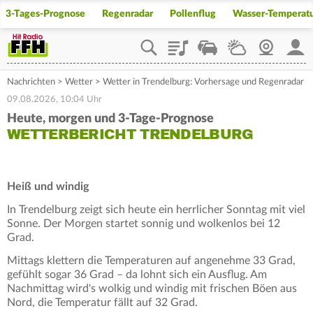
3-Tages-Prognose
Regenradar
Pollenflug
Wasser-Temperat
Playlist
Staupilot
Wetter
Webcam
Mein
Nachrichten
>
Wetter
>
Wetter in Trendelburg: Vorhersage und Regenradar
09.08.2026, 10:04 Uhr
Heute, morgen und 3-Tage-Prognose
WETTERBERICHT TRENDELBURG
Heiß und windig
In Trendelburg zeigt sich heute ein herrlicher Sonntag mit viel
Sonne. Der Morgen startet sonnig und wolkenlos bei 12
Grad.
Mittags klettern die Temperaturen auf angenehme 33 Grad,
gefühlt sogar 36 Grad – da lohnt sich ein Ausflug. Am
Nachmittag wird's wolkig und windig mit frischen Böen aus
Nord, die Temperatur fällt auf 32 Grad.