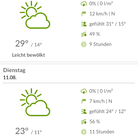
0% | 0 l/m²
12 km/h | N
gefühlt 31° / 15°
49 %
29°
9 Stunden
/ 14°
Leicht bewölkt
Dienstag
11.08.
0% | 0 l/m²
7 km/h | N
gefühlt 24° / 12°
56 %
23°
11 Stunden
/ 11°