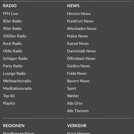
RADIO
NEWS
FFH Live
Hessen News
80er Radio
Frankfurt News
90er Radio
Wiesbaden News
2000er Radio
Mainz News
Rock Radio
Kassel News
Oldie Radio
Darmstadt News
Schlager Radio
Offenbach News
Party Radio
Gießen News
Lounge Radio
Fulda News
Weihnachtsradio
Bayern News
Meditationsradio
Sport
Top 40
Wetter
Playlist
Alle Orte
Alle Themen
REGIONEN
VERKEHR
Nordhessen News
Staus Hessen