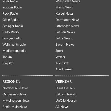
90er Radio
Wiesbaden News
2000er Radio
Mainz News
Rock Radio
Kassel News
Oldie Radio
Darmstadt News
Schlager Radio
Offenbach News
Party Radio
Gießen News
Lounge Radio
Fulda News
Weihnachtsradio
Bayern News
Meditationsradio
Sport
Top 40
Wetter
Playlist
Alle Orte
Alle Themen
REGIONEN
VERKEHR
Nordhessen News
Staus Hessen
Osthessen News
Blitzer Hessen
Mittelhessen News
Unfälle Hessen
Rhein-Main News
A3 News