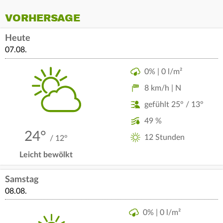
VORHERSAGE
Heute
07.08.
0% | 0 l/m²
8 km/h | N
gefühlt 25° / 13°
49 %
24°
12 Stunden
/ 12°
Leicht bewölkt
Samstag
08.08.
0% | 0 l/m²