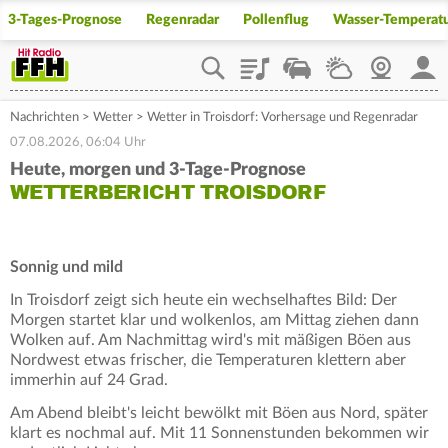
3-Tages-Prognose
Regenradar
Pollenflug
Wasser-Temperat
Playlist
Staupilot
Wetter
Webcam
Mein
Nachrichten
>
Wetter
>
Wetter in Troisdorf: Vorhersage und Regenradar
07.08.2026, 06:04 Uhr
Heute, morgen und 3-Tage-Prognose
WETTERBERICHT TROISDORF
Sonnig und mild
In Troisdorf zeigt sich heute ein wechselhaftes Bild: Der
Morgen startet klar und wolkenlos, am Mittag ziehen dann
Wolken auf. Am Nachmittag wird's mit mäßigen Böen aus
Nordwest etwas frischer, die Temperaturen klettern aber
immerhin auf 24 Grad.
Am Abend bleibt's leicht bewölkt mit Böen aus Nord, später
klart es nochmal auf. Mit 11 Sonnenstunden bekommen wir