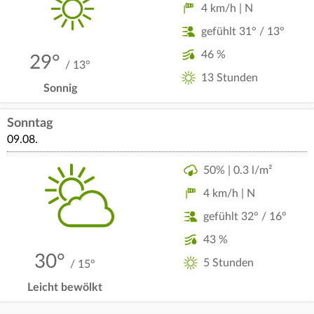
4 km/h | N
gefühlt 31° / 13°
46 %
29°
/ 13°
13 Stunden
Sonnig
Sonntag
09.08.
50% | 0.3 l/m²
4 km/h | N
gefühlt 32° / 16°
43 %
30°
5 Stunden
/ 15°
Leicht bewölkt