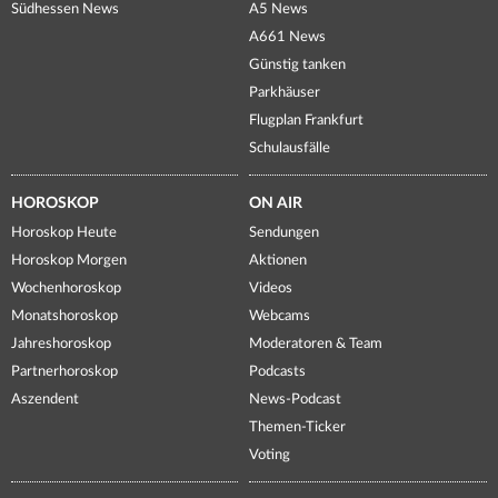
Südhessen News
A5 News
A661 News
Günstig tanken
Parkhäuser
Flugplan Frankfurt
Schulausfälle
HOROSKOP
ON AIR
Horoskop Heute
Sendungen
Horoskop Morgen
Aktionen
Wochenhoroskop
Videos
Monatshoroskop
Webcams
Jahreshoroskop
Moderatoren & Team
Partnerhoroskop
Podcasts
Aszendent
News-Podcast
Themen-Ticker
Voting