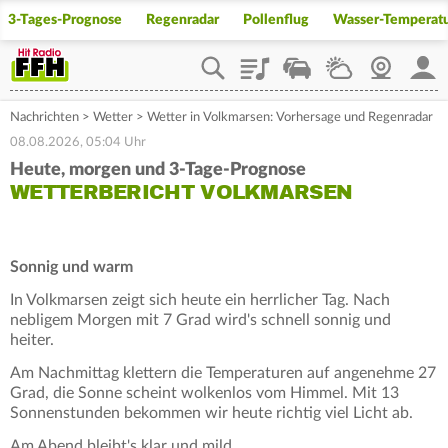
3-Tages-Prognose
Regenradar
Pollenflug
Wasser-Temperat
Playlist
Staupilot
Wetter
Webcam
Mein
Nachrichten
>
Wetter
>
Wetter in Volkmarsen: Vorhersage und Regenradar
08.08.2026, 05:04 Uhr
Heute, morgen und 3-Tage-Prognose
WETTERBERICHT VOLKMARSEN
Sonnig und warm
In Volkmarsen zeigt sich heute ein herrlicher Tag. Nach
nebligem Morgen mit 7 Grad wird's schnell sonnig und
heiter.
Am Nachmittag klettern die Temperaturen auf angenehme 27
Grad, die Sonne scheint wolkenlos vom Himmel. Mit 13
Sonnenstunden bekommen wir heute richtig viel Licht ab.
Am Abend bleibt's klar und mild.