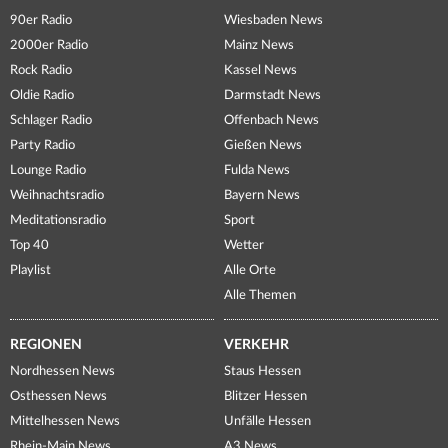
90er Radio
Wiesbaden News
2000er Radio
Mainz News
Rock Radio
Kassel News
Oldie Radio
Darmstadt News
Schlager Radio
Offenbach News
Party Radio
Gießen News
Lounge Radio
Fulda News
Weihnachtsradio
Bayern News
Meditationsradio
Sport
Top 40
Wetter
Playlist
Alle Orte
Alle Themen
REGIONEN
VERKEHR
Nordhessen News
Staus Hessen
Osthessen News
Blitzer Hessen
Mittelhessen News
Unfälle Hessen
Rhein-Main News
A3 News