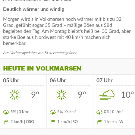
Deutlich wärmer und windig
Morgen wird's in Volkmarsen noch wärmer mit bis zu 32
Grad, gefühlt sogar 35 Grad – mäßige Böen aus Süd
begleiten den Tag. Am Montag bleibt's heiß bei 30 Grad, aber
starke Böe aus Nordwest mit 40 km/h machen sich
bemerkbar.
Aus Vorhersagedaten von KI zusammengefasst.
HEUTE IN VOLKMARSEN
05 Uhr
06 Uhr
07 Uhr
9°
9°
10°
5% | 0 l/m²
5% | 0 l/m²
0% | 0 l/m²
2 km/h | OSO
1 km/h | SO
1 km/h | W