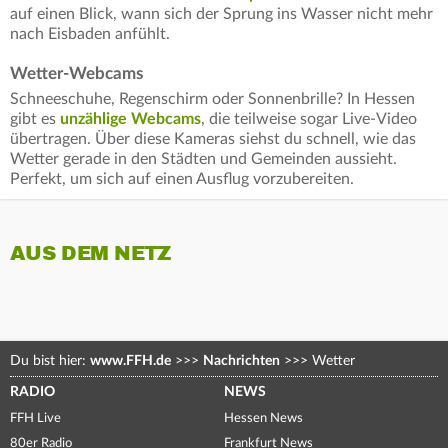
auf einen Blick, wann sich der Sprung ins Wasser nicht mehr
nach Eisbaden anfühlt.
Wetter-Webcams
Schneeschuhe, Regenschirm oder Sonnenbrille? In Hessen
gibt es
unzählige Webcams
, die teilweise sogar Live-Video
übertragen. Über diese Kameras siehst du schnell, wie das
Wetter gerade in den Städten und Gemeinden aussieht.
Perfekt, um sich auf einen Ausflug vorzubereiten.
AUS DEM NETZ
Du bist hier:
www.FFH.de
>>>
Nachrichten
>>>
Wetter
RADIO
NEWS
FFH Live
Hessen News
80er Radio
Frankfurt News