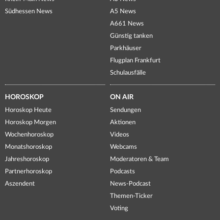
Südhessen News
A5 News
A661 News
Günstig tanken
Parkhäuser
Flugplan Frankfurt
Schulausfälle
HOROSKOP
ON AIR
Horoskop Heute
Sendungen
Horoskop Morgen
Aktionen
Wochenhoroskop
Videos
Monatshoroskop
Webcams
Jahreshoroskop
Moderatoren & Team
Partnerhoroskop
Podcasts
Aszendent
News-Podcast
Themen-Ticker
Voting