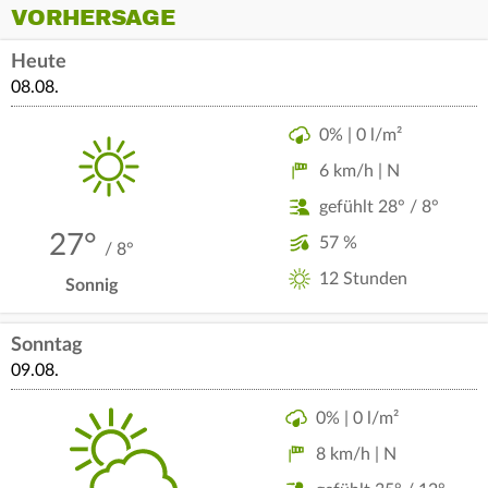
VORHERSAGE
Heute
08.08.
0% | 0 l/m²
6 km/h | N
gefühlt 28° / 8°
27°
57 %
/ 8°
12 Stunden
Sonnig
Sonntag
09.08.
0% | 0 l/m²
8 km/h | N