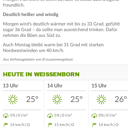
freundlich.
Deutlich heißer und windig
Morgen wird's deutlich wärmer mit bis zu 33 Grad, gefühlt
sogar 36 Grad – da sollte man ausreichend trinken. Dafür
nehmen die Böen aus Süd zu.
Auch Montag bleibt warm bei 31 Grad mit starken
Nordwestwinden um 40 km/h.
Aus Vorhersagedaten von KI zusammengefasst.
HEUTE IN WEISSENBORN
13 Uhr
14 Uhr
15 Uhr
25°
25°
26°
5% | 0 l/m²
5% | 0 l/m²
0% | 0 l/m²
14 km/h | O
15 km/h | O
14 km/h | O