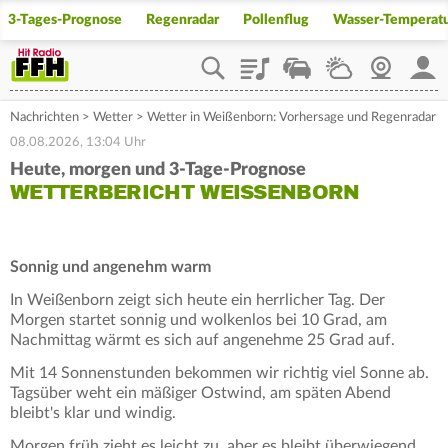
3-Tages-Prognose
Regenradar
Pollenflug
Wasser-Temperat
Playlist
Staupilot
Wetter
Webcam
Mein
Nachrichten
>
Wetter
>
Wetter in Weißenborn: Vorhersage und Regenradar
08.08.2026, 13:04 Uhr
Heute, morgen und 3-Tage-Prognose
WETTERBERICHT WEISSENBORN
Sonnig und angenehm warm
In Weißenborn zeigt sich heute ein herrlicher Tag. Der
Morgen startet sonnig und wolkenlos bei 10 Grad, am
Nachmittag wärmt es sich auf angenehme 25 Grad auf.
Mit 14 Sonnenstunden bekommen wir richtig viel Sonne ab.
Tagsüber weht ein mäßiger Ostwind, am späten Abend
bleibt's klar und windig.
Morgen früh zieht es leicht zu, aber es bleibt überwiegend