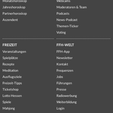
Monatshoroskop
Webcams
Jahreshoroskop
Moderatoren & Team
Partnerhoroskop
Podcasts
Aszendent
News-Podcast
Themen-Ticker
Voting
FREIZEIT
FFH-WELT
Veranstaltungen
FFH-App
Spielplätze
Newsletter
Rezepte
Kontakt
Meditation
Frequenzen
Ausflugsziele
Jobs
Freizeit-Tipps
Führungen
Ticketshop
Presse
Lotto Hessen
Radiowerbung
Spiele
Weiterbildung
Mahjong
Login