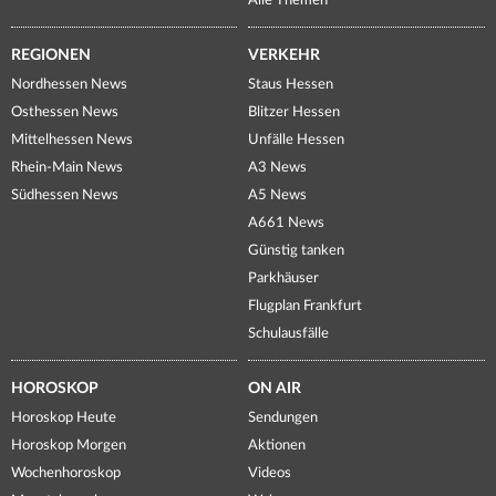
Alle Themen
REGIONEN
VERKEHR
Nordhessen News
Staus Hessen
Osthessen News
Blitzer Hessen
Mittelhessen News
Unfälle Hessen
Rhein-Main News
A3 News
Südhessen News
A5 News
A661 News
Günstig tanken
Parkhäuser
Flugplan Frankfurt
Schulausfälle
HOROSKOP
ON AIR
Horoskop Heute
Sendungen
Horoskop Morgen
Aktionen
Wochenhoroskop
Videos