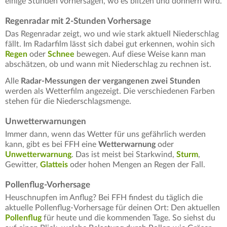
einige Stunden vorhersagen, wo es blitzen und donnern wird.
Regenradar mit 2-Stunden Vorhersage
Das Regenradar zeigt, wo und wie stark aktuell Niederschlag
fällt. Im Radarfilm lässt sich dabei gut erkennen, wohin sich
Regen
oder
Schnee
bewegen. Auf diese Weise kann man
abschätzen, ob und wann mit Niederschlag zu rechnen ist.
Alle
Radar-Messungen der vergangenen zwei Stunden
werden als Wetterfilm angezeigt. Die verschiedenen Farben
stehen für die Niederschlagsmenge.
Unwetterwarnungen
Immer dann, wenn das Wetter für uns gefährlich werden
kann, gibt es bei FFH eine
Wetterwarnung
oder
Unwetterwarnung
. Das ist meist bei Starkwind,
Sturm
,
Gewitter,
Glatteis
oder hohen Mengen an Regen der Fall.
Pollenflug-Vorhersage
Heuschnupfen im Anflug? Bei FFH findest du täglich die
aktuelle Pollenflug-Vorhersage für deinen Ort: Den aktuellen
Pollenflug
für heute und die kommenden Tage. So siehst du