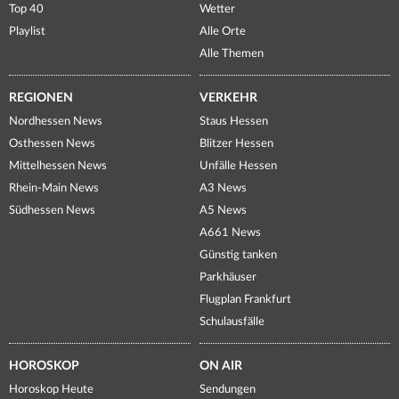
Top 40
Wetter
Playlist
Alle Orte
Alle Themen
REGIONEN
VERKEHR
Nordhessen News
Staus Hessen
Osthessen News
Blitzer Hessen
Mittelhessen News
Unfälle Hessen
Rhein-Main News
A3 News
Südhessen News
A5 News
A661 News
Günstig tanken
Parkhäuser
Flugplan Frankfurt
Schulausfälle
HOROSKOP
ON AIR
Horoskop Heute
Sendungen