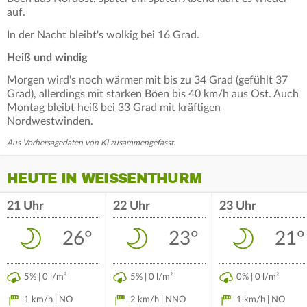
auf.
In der Nacht bleibt's wolkig bei 16 Grad.
Heiß und windig
Morgen wird's noch wärmer mit bis zu 34 Grad (gefühlt 37
Grad), allerdings mit starken Böen bis 40 km/h aus Ost. Auch
Montag bleibt heiß bei 33 Grad mit kräftigen
Nordwestwinden.
Aus Vorhersagedaten von KI zusammengefasst.
HEUTE IN WEISSENTHURM
21 Uhr
22 Uhr
23 Uhr
26°
23°
21°
5% | 0 l/m²
5% | 0 l/m²
0% | 0 l/m²
1 km/h | NO
2 km/h | NNO
1 km/h | NO