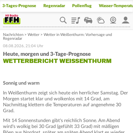
3-Tages-Prognose
Regenradar
Pollenflug
Wasser-Temperat
Playlist
Staupilot
Wetter
Webcam
Mein
Nachrichten
>
Wetter
>
Wetter in Weißenthurm: Vorhersage und
Regenradar
08.08.2026, 21:04 Uhr
Heute, morgen und 3-Tage-Prognose
WETTERBERICHT WEISSENTHURM
Sonnig und warm
In Weißenthurm zeigt sich heute ein herrlicher Samstag. Der
Morgen startet klar und wolkenlos mit 14 Grad, am
Nachmittag klettern die Temperaturen auf angenehme 30
Grad.
Mit 14 Sonnenstunden gibt's reichlich Sonne. Am Abend
wird's wolkig bei 30 Grad (gefühlt 33 Grad) mit mäßigen
Böen aus Nordost, später am späten Abend klart es wieder