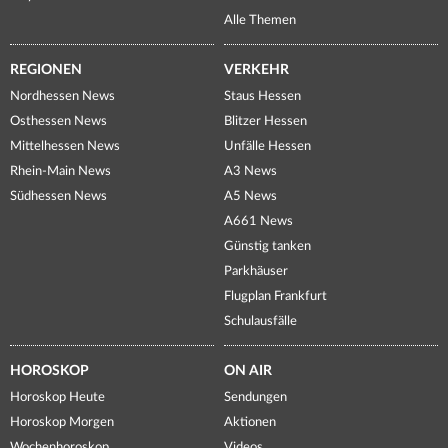
Alle Themen
REGIONEN
VERKEHR
Nordhessen News
Staus Hessen
Osthessen News
Blitzer Hessen
Mittelhessen News
Unfälle Hessen
Rhein-Main News
A3 News
Südhessen News
A5 News
A661 News
Günstig tanken
Parkhäuser
Flugplan Frankfurt
Schulausfälle
HOROSKOP
ON AIR
Horoskop Heute
Sendungen
Horoskop Morgen
Aktionen
Wochenhoroskop
Videos