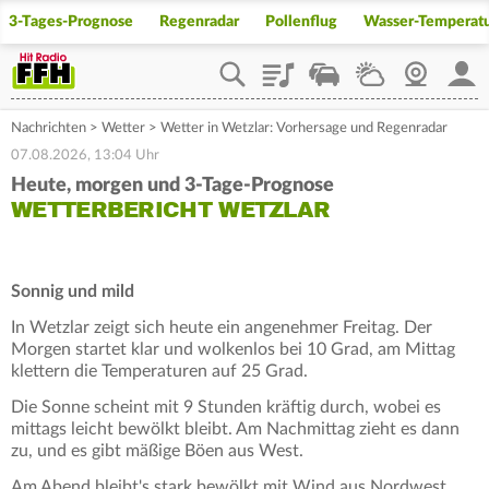
3-Tages-Prognose
Regenradar
Pollenflug
Wasser-Temperat
Playlist
Staupilot
Wetter
Webcam
Mein
Nachrichten
>
Wetter
>
Wetter in Wetzlar: Vorhersage und Regenradar
07.08.2026, 13:04 Uhr
Heute, morgen und 3-Tage-Prognose
WETTERBERICHT WETZLAR
Sonnig und mild
In Wetzlar zeigt sich heute ein angenehmer Freitag. Der
Morgen startet klar und wolkenlos bei 10 Grad, am Mittag
klettern die Temperaturen auf 25 Grad.
Die Sonne scheint mit 9 Stunden kräftig durch, wobei es
mittags leicht bewölkt bleibt. Am Nachmittag zieht es dann
zu, und es gibt mäßige Böen aus West.
Am Abend bleibt's stark bewölkt mit Wind aus Nordwest.