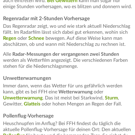
auch eintreten wird.
Bei Gewittern
kann man sogar nur
einige Stunden vorhersagen, wo es blitzen und donnern wird.
Regenradar mit 2-Stunden Vorhersage
Das Regenradar zeigt, wo und wie stark aktuell Niederschlag
fällt. Im Radarfilm lässt sich dabei gut erkennen, wohin sich
Regen
oder
Schnee
bewegen. Auf diese Weise kann man
abschätzen, ob und wann mit Niederschlag zu rechnen ist.
Alle
Radar-Messungen der vergangenen zwei Stunden
werden als Wetterfilm angezeigt. Die verschiedenen Farben
stehen für die Niederschlagsmenge.
Unwetterwarnungen
Immer dann, wenn das Wetter für uns gefährlich werden
kann, gibt es bei FFH eine
Wetterwarnung
oder
Unwetterwarnung
. Das ist meist bei Starkwind,
Sturm
,
Gewitter,
Glatteis
oder hohen Mengen an Regen der Fall.
Pollenflug-Vorhersage
Heuschnupfen im Anflug? Bei FFH findest du täglich die
aktuelle Pollenflug-Vorhersage für deinen Ort: Den aktuellen