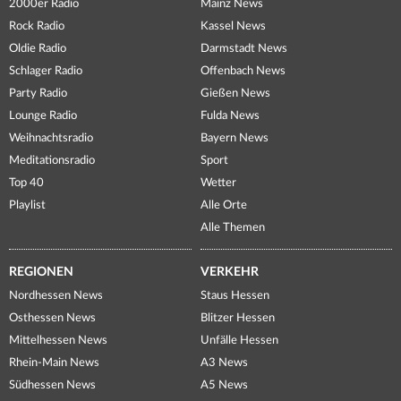
2000er Radio
Mainz News
Rock Radio
Kassel News
Oldie Radio
Darmstadt News
Schlager Radio
Offenbach News
Party Radio
Gießen News
Lounge Radio
Fulda News
Weihnachtsradio
Bayern News
Meditationsradio
Sport
Top 40
Wetter
Playlist
Alle Orte
Alle Themen
REGIONEN
VERKEHR
Nordhessen News
Staus Hessen
Osthessen News
Blitzer Hessen
Mittelhessen News
Unfälle Hessen
Rhein-Main News
A3 News
Südhessen News
A5 News