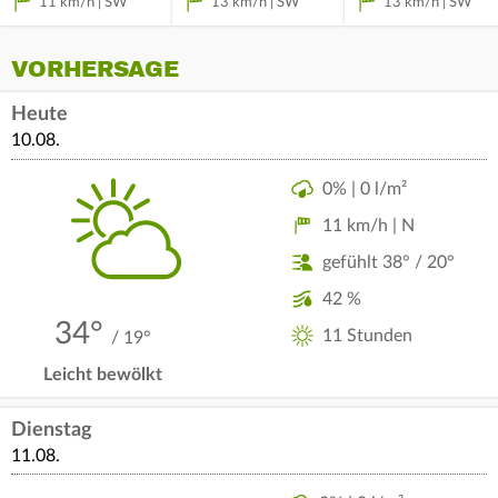
11 km/h | SW
13 km/h | SW
13 km/h | SW
VORHERSAGE
Heute
10.08.
0% | 0 l/m²
11 km/h | N
gefühlt 38° / 20°
42 %
34°
11 Stunden
/ 19°
Leicht bewölkt
Dienstag
11.08.