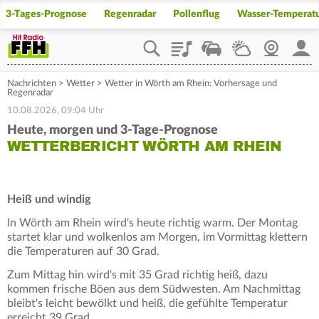
3-Tages-Prognose
Regenradar
Pollenflug
Wasser-Temperat
Playlist
Staupilot
Wetter
Webcam
Mein
Nachrichten
>
Wetter
>
Wetter in Wörth am Rhein: Vorhersage und
Regenradar
10.08.2026, 09:04 Uhr
Heute, morgen und 3-Tage-Prognose
WETTERBERICHT WÖRTH AM RHEIN
Heiß und windig
In Wörth am Rhein wird's heute richtig warm. Der Montag
startet klar und wolkenlos am Morgen, im Vormittag klettern
die Temperaturen auf 30 Grad.
Zum Mittag hin wird's mit 35 Grad richtig heiß, dazu
kommen frische Böen aus dem Südwesten. Am Nachmittag
bleibt's leicht bewölkt und heiß, die gefühlte Temperatur
erreicht 39 Grad.