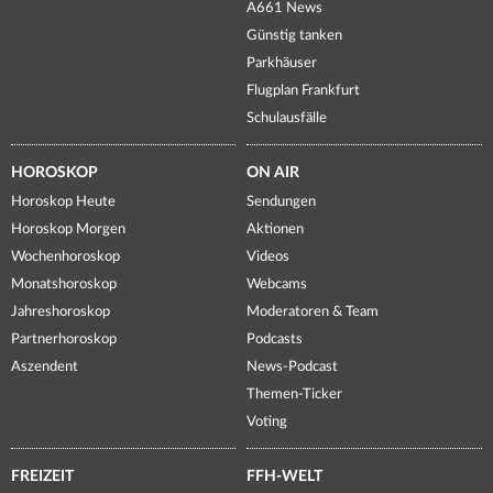
A661 News
Günstig tanken
Parkhäuser
Flugplan Frankfurt
Schulausfälle
HOROSKOP
ON AIR
Horoskop Heute
Sendungen
Horoskop Morgen
Aktionen
Wochenhoroskop
Videos
Monatshoroskop
Webcams
Jahreshoroskop
Moderatoren & Team
Partnerhoroskop
Podcasts
Aszendent
News-Podcast
Themen-Ticker
Voting
FREIZEIT
FFH-WELT