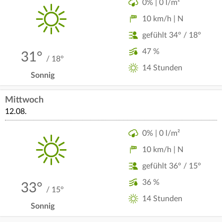
0% | 0 l/m²
10 km/h | N
gefühlt 34° / 18°
47 %
31°
/ 18°
14 Stunden
Sonnig
Mittwoch
12.08.
0% | 0 l/m²
10 km/h | N
gefühlt 36° / 15°
36 %
33°
/ 15°
14 Stunden
Sonnig