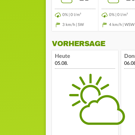
0% | 0 l/m²
0% | 0 l/m²
3 km/h | SW
4 km/h | WSW
VORHERSAGE
Heute
Don
05.08.
06.0