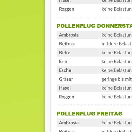
Hasel
keine Belastun
Roggen
keine Belastun
POLLENFLUG DONNERST
Ambrosia
keine Belastun
Beifuss
mittlere Belas
Birke
keine Belastun
Erle
keine Belastun
Esche
keine Belastun
Gräser
geringe bis mit
Hasel
keine Belastun
Roggen
keine Belastun
POLLENFLUG FREITAG
Ambrosia
keine Belastun
Beifuss
mittlere Belas