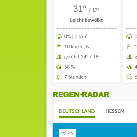
31°
/ 17°
Leicht bewölkt
0% | 0 l/m²
0
10 km/h | N
1
gefühlt 34° / 18°
g
58 %
7 Stunden
6
REGEN-RADAR
DEUTSCHLAND
HESSEN
22:55