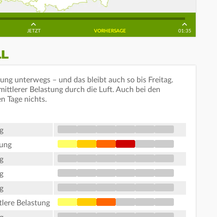
JETZT
VORHERSAGE
01:35
LL
stung unterwegs – und das bleibt auch so bis Freitag.
mittlerer Belastung durch die Luft. Auch bei den
n Tage nichts.
g
tung
g
g
g
tlere Belastung