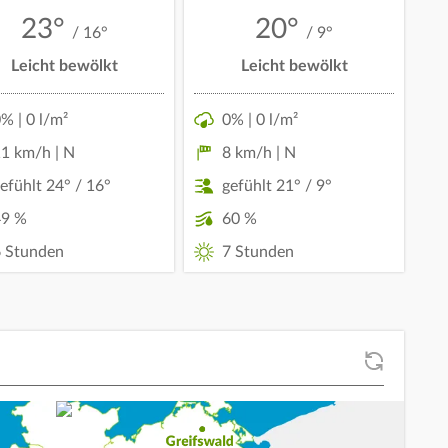
23°
20°
/ 16°
/ 9°
Leicht bewölkt
Leicht bewölkt
% | 0 l/m²
0% | 0 l/m²
1 km/h | N
8 km/h | N
efühlt 24° / 16°
gefühlt 21° / 9°
49 %
60 %
 Stunden
7 Stunden