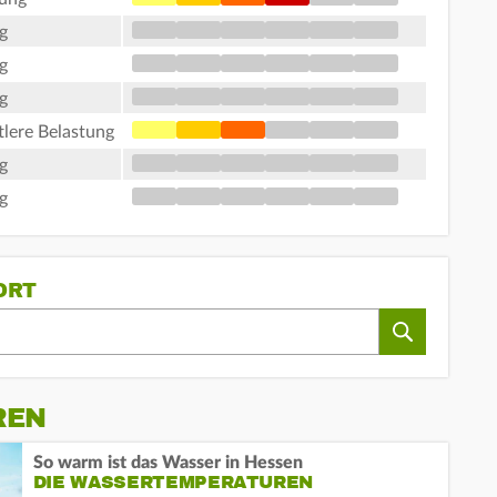
g
g
g
tlere Belastung
g
g
ORT
REN
So warm ist das Wasser in Hessen
DIE WASSERTEMPERATUREN