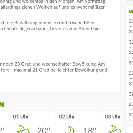
sonnig und wolkenlos in den Morgen. Am Vormittag
allerdings ziehen Wolken auf und es weht mäßiger
W
3
och die Bewölkung nimmt zu und frische Böen
n leichte Regenschauer, bevor es zum Abend hin
3
3
3
3
ur noch 23 Grad und wechselhafter Bewölkung. Am
r fort – maximal 21 Grad bei leichter Bewölkung und
3
3
3
N
3
3
01 Uhr
02 Uhr
03 Uhr
°
20°
18°