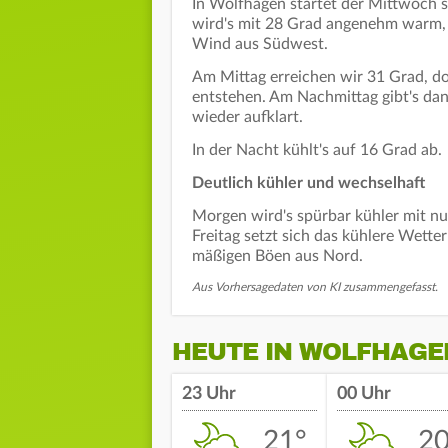
In Wolfhagen startet der Mittwoch 
wird's mit 28 Grad angenehm warm, 
Wind aus Südwest.
Am Mittag erreichen wir 31 Grad, d
entstehen. Am Nachmittag gibt's dan
wieder aufklart.
In der Nacht kühlt's auf 16 Grad ab.
Deutlich kühler und wechselhaft
Morgen wird's spürbar kühler mit n
Freitag setzt sich das kühlere Wette
mäßigen Böen aus Nord.
Aus Vorhersagedaten von KI zusammengefasst.
HEUTE IN WOLFHAGE
23 Uhr
00 Uhr
21°
20