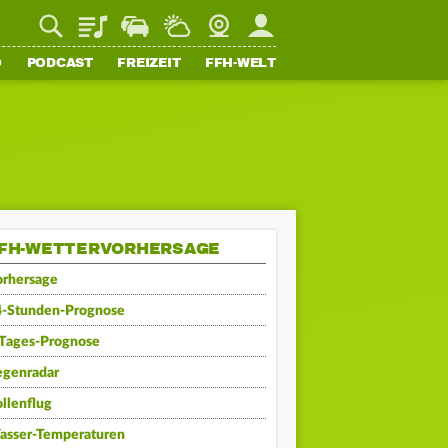
Playlist
Staupilot
Wetter
Webcam
Mein FFH
O
PODCAST
FREIZEIT
FFH-WELT
FH-WETTERVORHERSAGE
orhersage
4-Stunden-Prognose
-Tages-Prognose
egenradar
llenflug
asser-Temperaturen