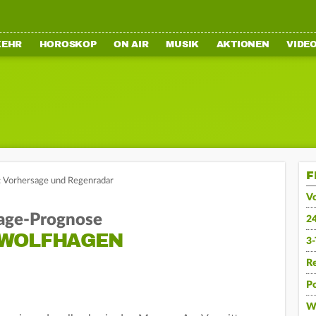
KEHR
HOROSKOP
ON AIR
MUSIK
AKTIONEN
VIDE
F
: Vorhersage und Regenradar
V
age-Prognose
2
 WOLFHAGEN
3
R
Po
W