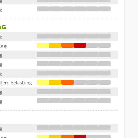
g
g
AG
g
tung
g
g
g
tlere Belastung
g
g
g
tung