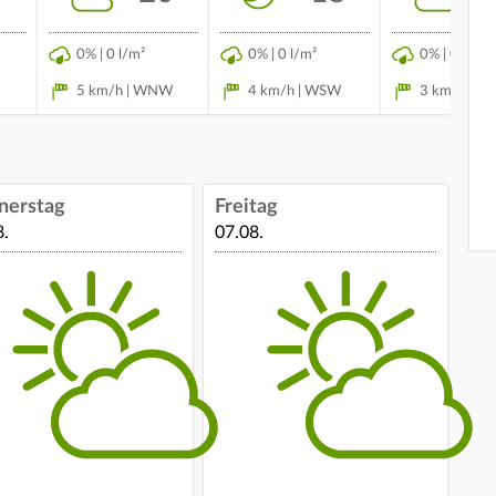
0% | 0 l/m²
0% | 0 l/m²
0% | 0 l/m²
5 km/h | WNW
4 km/h | WSW
3 km/h | S
nerstag
Freitag
8.
07.08.