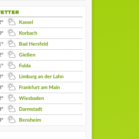
ETTER
2°
Kassel
0°
Korbach
1°
Bad Hersfeld
2°
Gießen
1°
Fulda
2°
Limburg an der Lahn
3°
Frankfurt am Main
2°
Wiesbaden
3°
Darmstadt
3°
Bensheim
04 Uhr
05 Uhr
06 Uhr
17°
17°
17°