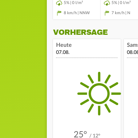
5% | 0 l/m²
5% | 0 l/m²
8 km/h | NNW
7 km/h | N
VORHERSAGE
Heute
Sam
07.08.
08.0
25°
/ 12°