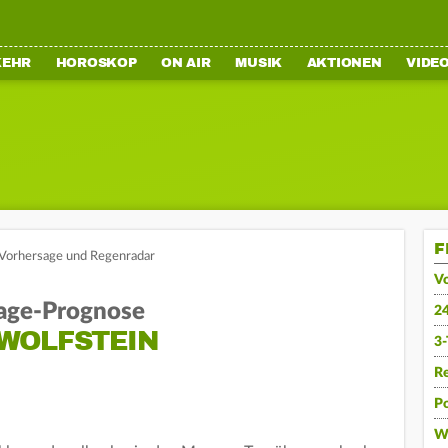
KEHR
HOROSKOP
ON AIR
MUSIK
AKTIONEN
VIDE
F
: Vorhersage und Regenradar
V
age-Prognose
2
WOLFSTEIN
3
R
Po
W