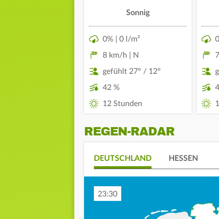
Sonnig
0% | 0 l/m²
0
8 km/h | N
7
gefühlt 27° / 12°
g
42 %
12 Stunden
1
REGEN-RADAR
DEUTSCHLAND
HESSEN
23:40