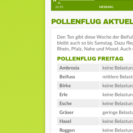
22:55
MESSUNG
POLLENFLUG AKTUE
Den Ton gibt diese Woche der Beifuß 
bleibt auch so bis Samstag. Dazu fli
Rhein, Pfalz, Nahe und Mosel. Auch 
POLLENFLUG FREITAG
Ambrosia
keine Belastun
Beifuss
mittlere Belas
Birke
keine Belastun
Erle
keine Belastun
Esche
keine Belastun
Gräser
geringe Belast
Hasel
keine Belastun
Roggen
keine Belastun