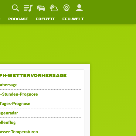
Playlist
Staupilot
Wetter
Webcam
Mein FFH
O
PODCAST
FREIZEIT
FFH-WELT
FH-WETTERVORHERSAGE
orhersage
4-Stunden-Prognose
-Tages-Prognose
egenradar
llenflug
asser-Temperaturen