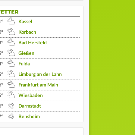
ETTER
1°
Kassel
0°
Korbach
3°
Bad Hersfeld
5°
Gießen
4°
Fulda
5°
Limburg an der Lahn
6°
Frankfurt am Main
6°
Wiesbaden
6°
Darmstadt
05 Uhr
06 Uhr
07 Uhr
7°
Bensheim
12°
12°
12°