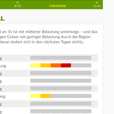
JETZT
VORHERSAGE
02:20
LL
an: Er ist mit mittlerer Belastung unterwegs – und das
egen Gräser mit geringer Belastung durch die Region
daran ändert sich in den nächsten Tagen nichts.
g
tung
g
g
g
ung
g
g