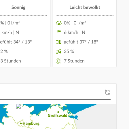
Sonnig
Leicht bewölkt
% | 0 l/m²
0% | 0 l/m²
 km/h | N
6 km/h | N
efühlt 34° / 13°
gefühlt 37° / 18°
42 %
35 %
3 Stunden
7 Stunden