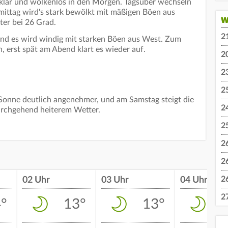
 klar und wolkenlos in den Morgen. Tagsüber wechseln
ittag wird's stark bewölkt mit mäßigen Böen aus
W
ter bei 26 Grad.
2
nd es wird windig mit starken Böen aus West. Zum
h, erst spät am Abend klart es wieder auf.
2
2
2
 Sonne deutlich angenehmer, und am Samstag steigt die
2
urchgehend heiterem Wetter.
2
2
2
2
02 Uhr
03 Uhr
04 Uhr
2
°
13°
13°