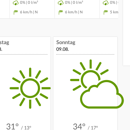
0% | 0 l/m²
0% | 0 l/m²
0% | 0 l/m²
6 km/h | N
6 km/h | N
5 km/h | N
stag
Sonntag
8.
09.08.
31°
34°
/ 13°
/ 17°