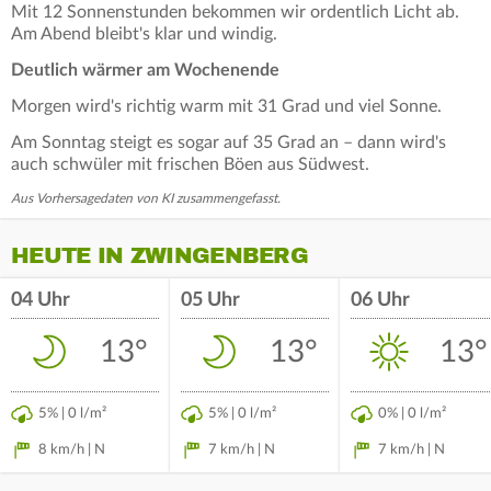
Mit 12 Sonnenstunden bekommen wir ordentlich Licht ab.
Am Abend bleibt's klar und windig.
Deutlich wärmer am Wochenende
Morgen wird's richtig warm mit 31 Grad und viel Sonne.
Am Sonntag steigt es sogar auf 35 Grad an – dann wird's
auch schwüler mit frischen Böen aus Südwest.
Aus Vorhersagedaten von KI zusammengefasst.
HEUTE IN ZWINGENBERG
04 Uhr
05 Uhr
06 Uhr
13°
13°
13°
5% | 0 l/m²
5% | 0 l/m²
0% | 0 l/m²
8 km/h | N
7 km/h | N
7 km/h | N