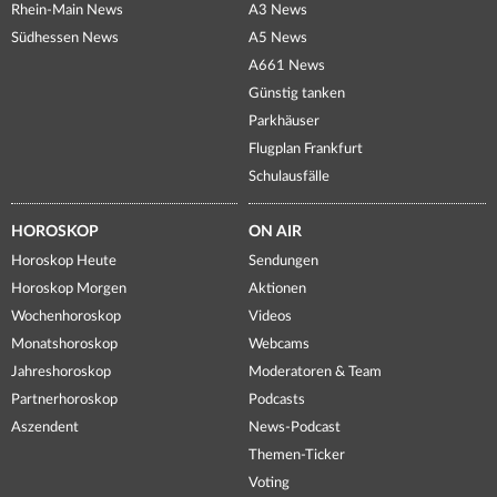
Rhein-Main News
A3 News
Südhessen News
A5 News
A661 News
Günstig tanken
Parkhäuser
Flugplan Frankfurt
Schulausfälle
HOROSKOP
ON AIR
Horoskop Heute
Sendungen
Horoskop Morgen
Aktionen
Wochenhoroskop
Videos
Monatshoroskop
Webcams
Jahreshoroskop
Moderatoren & Team
Partnerhoroskop
Podcasts
Aszendent
News-Podcast
Themen-Ticker
Voting