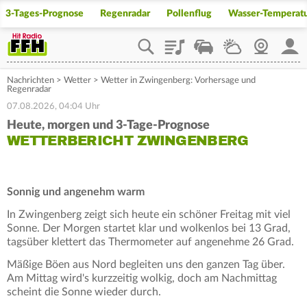
3-Tages-Prognose
Regenradar
Pollenflug
Wasser-Temperat
Playlist
Staupilot
Wetter
Webcam
Mein
Nachrichten
>
Wetter
>
Wetter in Zwingenberg: Vorhersage und
Regenradar
07.08.2026, 04:04 Uhr
Heute, morgen und 3-Tage-Prognose
WETTERBERICHT ZWINGENBERG
Sonnig und angenehm warm
In Zwingenberg zeigt sich heute ein schöner Freitag mit viel
Sonne. Der Morgen startet klar und wolkenlos bei 13 Grad,
tagsüber klettert das Thermometer auf angenehme 26 Grad.
Mäßige Böen aus Nord begleiten uns den ganzen Tag über.
Am Mittag wird's kurzzeitig wolkig, doch am Nachmittag
scheint die Sonne wieder durch.