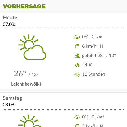
VORHERSAGE
Heute
07.08.
0% | 0 l/m²
8 km/h | N
gefühlt 28° / 13°
44 %
26°
11 Stunden
/ 13°
Leicht bewölkt
Samstag
08.08.
0% | 0 l/m²
5 km/h | N