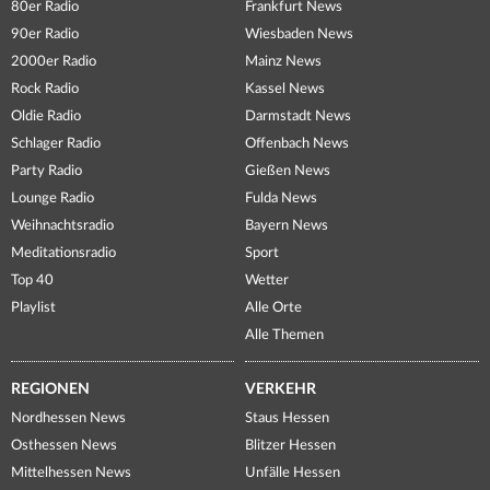
80er Radio
Frankfurt News
90er Radio
Wiesbaden News
2000er Radio
Mainz News
Rock Radio
Kassel News
Oldie Radio
Darmstadt News
Schlager Radio
Offenbach News
Party Radio
Gießen News
Lounge Radio
Fulda News
Weihnachtsradio
Bayern News
Meditationsradio
Sport
Top 40
Wetter
Playlist
Alle Orte
Alle Themen
REGIONEN
VERKEHR
Nordhessen News
Staus Hessen
Osthessen News
Blitzer Hessen
Mittelhessen News
Unfälle Hessen