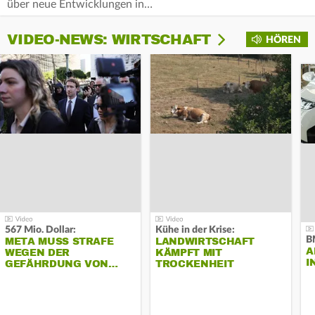
über neue Entwicklungen in…
VIDEO-NEWS: WIRTSCHAFT
HÖREN
567 Mio. Dollar:
Kühe in der Krise:
B
META MUSS STRAFE
LANDWIRTSCHAFT
A
WEGEN DER
KÄMPFT MIT
I
GEFÄHRDUNG VON…
TROCKENHEIT