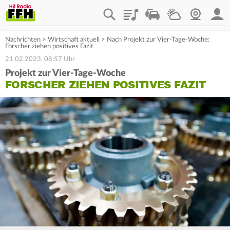
Playlist
Staupilot
Wetter
Webcam
Mein
Nachrichten
>
Wirtschaft aktuell
>
Nach Projekt zur Vier-Tage-Woche:
Forscher ziehen positives Fazit
21.02.2023, 08:57 Uhr
Projekt zur Vier-Tage-Woche
FORSCHER ZIEHEN POSITIVES FAZIT