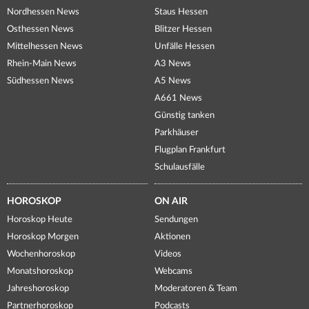
Nordhessen News
Staus Hessen
Osthessen News
Blitzer Hessen
Mittelhessen News
Unfälle Hessen
Rhein-Main News
A3 News
Südhessen News
A5 News
A661 News
Günstig tanken
Parkhäuser
Flugplan Frankfurt
Schulausfälle
HOROSKOP
ON AIR
Horoskop Heute
Sendungen
Horoskop Morgen
Aktionen
Wochenhoroskop
Videos
Monatshoroskop
Webcams
Jahreshoroskop
Moderatoren & Team
Partnerhoroskop
Podcasts