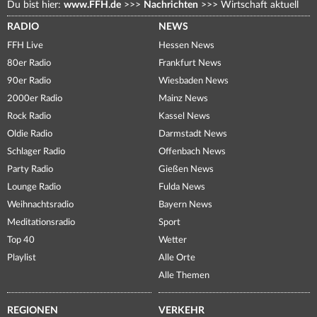
Du bist hier:
www.FFH.de
>>>
Nachrichten
>>>
Wirtschaft aktuell
RADIO
NEWS
FFH Live
Hessen News
80er Radio
Frankfurt News
90er Radio
Wiesbaden News
2000er Radio
Mainz News
Rock Radio
Kassel News
Oldie Radio
Darmstadt News
Schlager Radio
Offenbach News
Party Radio
Gießen News
Lounge Radio
Fulda News
Weihnachtsradio
Bayern News
Meditationsradio
Sport
Top 40
Wetter
Playlist
Alle Orte
Alle Themen
REGIONEN
VERKEHR