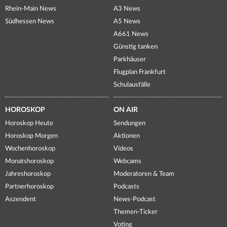
Rhein-Main News
A3 News
Südhessen News
A5 News
A661 News
Günstig tanken
Parkhäuser
Flugplan Frankfurt
Schulausfälle
HOROSKOP
ON AIR
Horoskop Heute
Sendungen
Horoskop Morgen
Aktionen
Wochenhoroskop
Videos
Monatshoroskop
Webcams
Jahreshoroskop
Moderatoren & Team
Partnerhoroskop
Podcasts
Aszendent
News-Podcast
Themen-Ticker
Voting