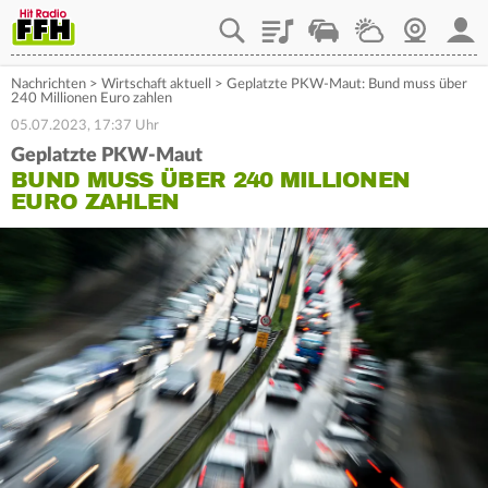
Playlist
Staupilot
Wetter
Webcam
Mein
Nachrichten
>
Wirtschaft aktuell
>
Geplatzte PKW-Maut: Bund muss über
240 Millionen Euro zahlen
05.07.2023, 17:37 Uhr
Geplatzte PKW-Maut
BUND MUSS ÜBER 240 MILLIONEN
EURO ZAHLEN