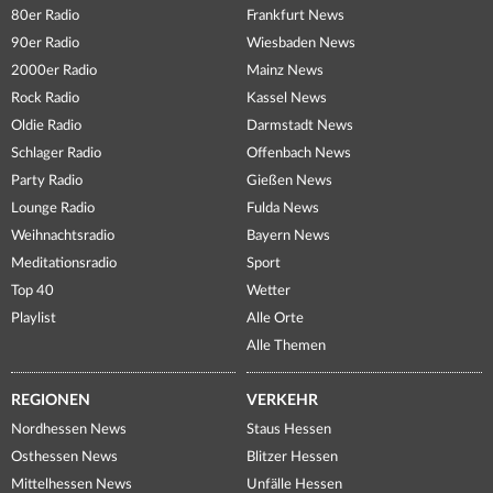
80er Radio
Frankfurt News
90er Radio
Wiesbaden News
2000er Radio
Mainz News
Rock Radio
Kassel News
Oldie Radio
Darmstadt News
Schlager Radio
Offenbach News
Party Radio
Gießen News
Lounge Radio
Fulda News
Weihnachtsradio
Bayern News
Meditationsradio
Sport
Top 40
Wetter
Playlist
Alle Orte
Alle Themen
REGIONEN
VERKEHR
Nordhessen News
Staus Hessen
Osthessen News
Blitzer Hessen
Mittelhessen News
Unfälle Hessen