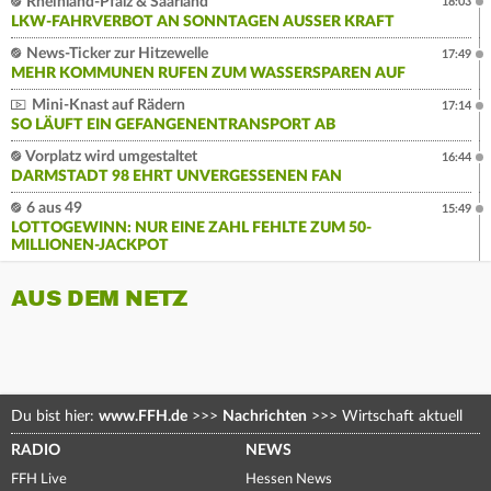
Rheinland-Pfalz & Saarland
18:03
LKW-FAHRVERBOT AN SONNTAGEN AUSSER KRAFT
News-Ticker zur Hitzewelle
17:49
MEHR KOMMUNEN RUFEN ZUM WASSERSPAREN AUF
Mini-Knast auf Rädern
17:14
SO LÄUFT EIN GEFANGENENTRANSPORT AB
Vorplatz wird umgestaltet
16:44
DARMSTADT 98 EHRT UNVERGESSENEN FAN
6 aus 49
15:49
LOTTOGEWINN: NUR EINE ZAHL FEHLTE ZUM 50-
MILLIONEN-JACKPOT
AUS DEM NETZ
Du bist hier:
www.FFH.de
>>>
Nachrichten
>>>
Wirtschaft aktuell
RADIO
NEWS
FFH Live
Hessen News