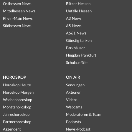
Osthessen News
Blitzer Hessen
Mittelhessen News
Unfälle Hessen
Rhein-Main News
A3 News
Südhessen News
A5 News
A661 News
Günstig tanken
Parkhäuser
Flugplan Frankfurt
Schulausfälle
HOROSKOP
ON AIR
Horoskop Heute
Sendungen
Horoskop Morgen
Aktionen
Wochenhoroskop
Videos
Monatshoroskop
Webcams
Jahreshoroskop
Moderatoren & Team
Partnerhoroskop
Podcasts
Aszendent
News-Podcast