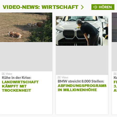
VIDEO-NEWS: WIRTSCHAFT
HÖREN
Kühe in der Krise:
BMW streicht 8.000 Stellen:
LANDWIRTSCHAFT
F
ABFINDUNGSPROGRAMM
KÄMPFT MIT
3
IN MILLIONENHÖHE
TROCKENHEIT
A