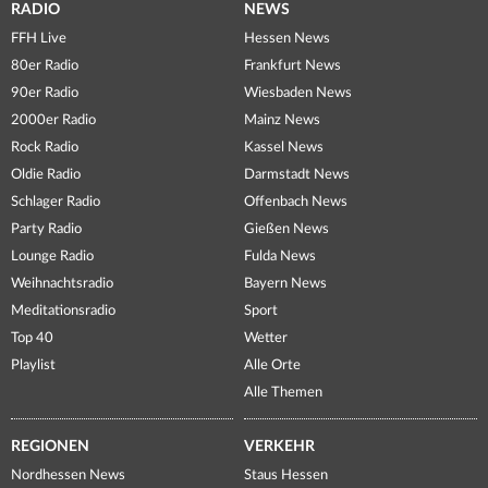
RADIO
NEWS
FFH Live
Hessen News
80er Radio
Frankfurt News
90er Radio
Wiesbaden News
2000er Radio
Mainz News
Rock Radio
Kassel News
Oldie Radio
Darmstadt News
Schlager Radio
Offenbach News
Party Radio
Gießen News
Lounge Radio
Fulda News
Weihnachtsradio
Bayern News
Meditationsradio
Sport
Top 40
Wetter
Playlist
Alle Orte
Alle Themen
REGIONEN
VERKEHR
Nordhessen News
Staus Hessen