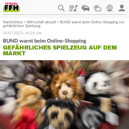
Playlist
Staupilot
Wetter
Webcam
Mein
Nachrichten
>
Wirtschaft aktuell
>
BUND warnt beim Online-Shopping vor
gefährlichem Spielzeug
24.07.2023, 16:26 Uhr
BUND warnt beim Online-Shopping
GEFÄHRLICHES SPIELZEUG AUF DEM
MARKT