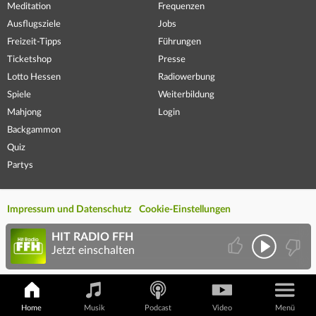
Meditation
Frequenzen
Ausflugsziele
Jobs
Freizeit-Tipps
Führungen
Ticketshop
Presse
Lotto Hessen
Radiowerbung
Spiele
Weiterbildung
Mahjong
Login
Backgammon
Quiz
Partys
Impressum und Datenschutz
Cookie-Einstellungen
HIT RADIO FFH
Jetzt einschalten
Home
Musik
Podcast
Video
Menü