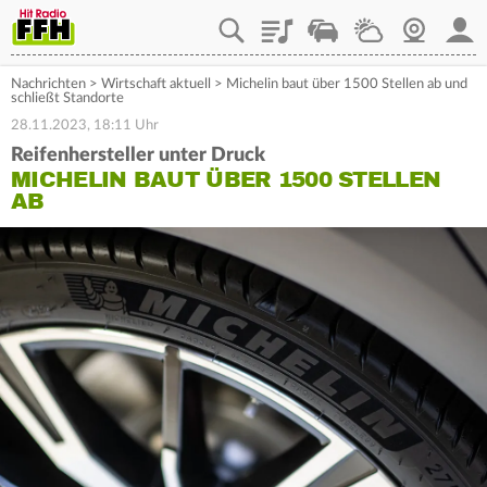
Playlist
Staupilot
Wetter
Webcam
Mein
Nachrichten
>
Wirtschaft aktuell
>
Michelin baut über 1500 Stellen ab und
schließt Standorte
28.11.2023, 18:11 Uhr
Reifenhersteller unter Druck
MICHELIN BAUT ÜBER 1500 STELLEN
AB