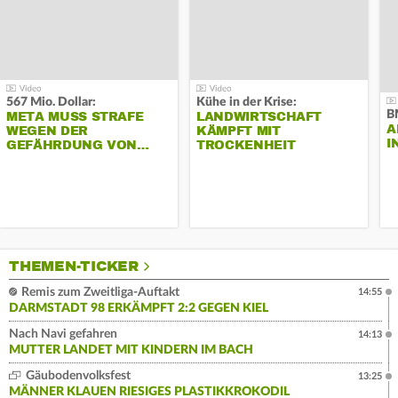
567 Mio. Dollar:
Kühe in der Krise:
B
META MUSS STRAFE
LANDWIRTSCHAFT
A
WEGEN DER
KÄMPFT MIT
I
GEFÄHRDUNG VON…
TROCKENHEIT
THEMEN-TICKER
Remis zum Zweitliga-Auftakt
14:55
DARMSTADT 98 ERKÄMPFT 2:2 GEGEN KIEL
Nach Navi gefahren
14:13
MUTTER LANDET MIT KINDERN IM BACH
Gäubodenvolksfest
13:25
MÄNNER KLAUEN RIESIGES PLASTIKKROKODIL