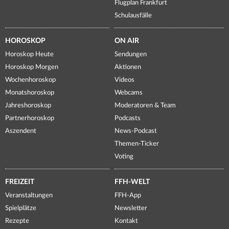
Flugplan Frankfurt
Schulausfälle
HOROSKOP
ON AIR
Horoskop Heute
Sendungen
Horoskop Morgen
Aktionen
Wochenhoroskop
Videos
Monatshoroskop
Webcams
Jahreshoroskop
Moderatoren & Team
Partnerhoroskop
Podcasts
Aszendent
News-Podcast
Themen-Ticker
Voting
FREIZEIT
FFH-WELT
Veranstaltungen
FFH-App
Spielplätze
Newsletter
Rezepte
Kontakt