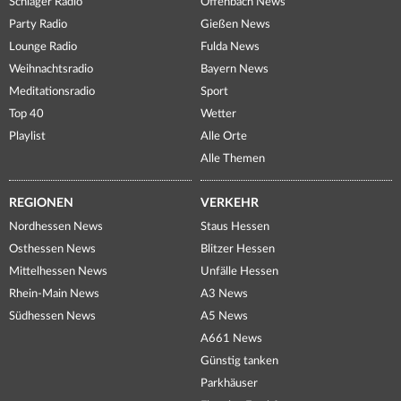
Schlager Radio
Offenbach News
Party Radio
Gießen News
Lounge Radio
Fulda News
Weihnachtsradio
Bayern News
Meditationsradio
Sport
Top 40
Wetter
Playlist
Alle Orte
Alle Themen
REGIONEN
VERKEHR
Nordhessen News
Staus Hessen
Osthessen News
Blitzer Hessen
Mittelhessen News
Unfälle Hessen
Rhein-Main News
A3 News
Südhessen News
A5 News
A661 News
Günstig tanken
Parkhäuser