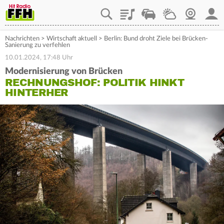
Playlist
Staupilot
Wetter
Webcam
Mein
Nachrichten
>
Wirtschaft aktuell
>
Berlin: Bund droht Ziele bei Brücken-
Sanierung zu verfehlen
10.01.2024, 17:48 Uhr
Modernisierung von Brücken
RECHNUNGSHOF: POLITIK HINKT
HINTERHER