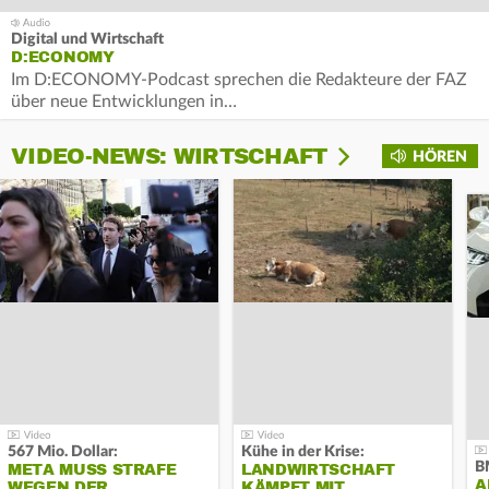
Digital und Wirtschaft
D:ECONOMY
Im D:ECONOMY-Podcast sprechen die Redakteure der FAZ
über neue Entwicklungen in…
VIDEO-NEWS: WIRTSCHAFT
HÖREN
567 Mio. Dollar:
Kühe in der Krise:
B
META MUSS STRAFE
LANDWIRTSCHAFT
A
WEGEN DER
KÄMPFT MIT