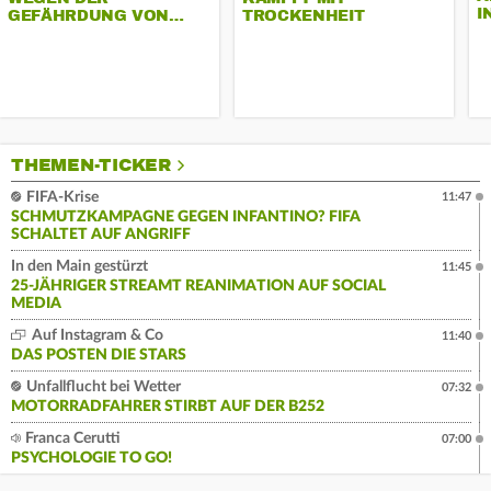
I
GEFÄHRDUNG VON…
TROCKENHEIT
THEMEN-TICKER
FIFA-Krise
11:47
SCHMUTZKAMPAGNE GEGEN INFANTINO? FIFA
SCHALTET AUF ANGRIFF
In den Main gestürzt
11:45
25-JÄHRIGER STREAMT REANIMATION AUF SOCIAL
MEDIA
Auf Instagram & Co
11:40
DAS POSTEN DIE STARS
Unfallflucht bei Wetter
07:32
MOTORRADFAHRER STIRBT AUF DER B252
Franca Cerutti
07:00
PSYCHOLOGIE TO GO!