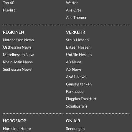
Top 40
Wetter
Playlist
Alle Orte
Alle Themen
REGIONEN
VERKEHR
Nordhessen News
Staus Hessen
Osthessen News
Blitzer Hessen
Mittelhessen News
Unfälle Hessen
Rhein-Main News
A3 News
Südhessen News
A5 News
A661 News
Günstig tanken
Parkhäuser
Flugplan Frankfurt
Schulausfälle
HOROSKOP
ON AIR
Horoskop Heute
Sendungen