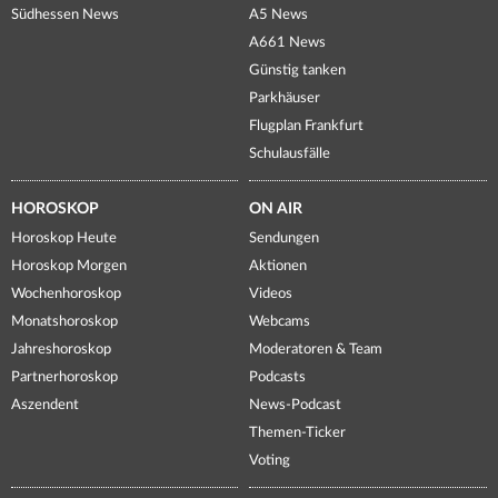
Südhessen News
A5 News
A661 News
Günstig tanken
Parkhäuser
Flugplan Frankfurt
Schulausfälle
HOROSKOP
ON AIR
Horoskop Heute
Sendungen
Horoskop Morgen
Aktionen
Wochenhoroskop
Videos
Monatshoroskop
Webcams
Jahreshoroskop
Moderatoren & Team
Partnerhoroskop
Podcasts
Aszendent
News-Podcast
Themen-Ticker
Voting