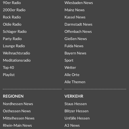
90er Radio
Wiesbaden News
2000er Radio
Mainz News
Rock Radio
Kassel News
Oldie Radio
Darmstadt News
Schlager Radio
Offenbach News
Party Radio
Gießen News
Lounge Radio
Fulda News
Weihnachtsradio
Bayern News
Meditationsradio
Sport
Top 40
Wetter
Playlist
Alle Orte
Alle Themen
REGIONEN
VERKEHR
Nordhessen News
Staus Hessen
Osthessen News
Blitzer Hessen
Mittelhessen News
Unfälle Hessen
Rhein-Main News
A3 News