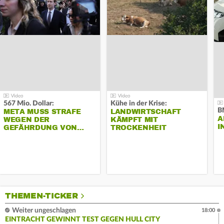
567 Mio. Dollar:
Kühe in der Krise:
B
META MUSS STRAFE
LANDWIRTSCHAFT
A
WEGEN DER
KÄMPFT MIT
I
GEFÄHRDUNG VON…
TROCKENHEIT
THEMEN-TICKER
Weiter ungeschlagen
18:00
EINTRACHT GEWINNT TEST GEGEN HULL CITY