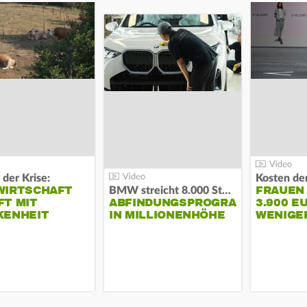
 der Krise:
WIRTSCHAFT
FRAUEN
BMW streicht 8.000 Stellen:
T MIT
ABFINDUNGSPROGRAMM
3.900 E
KENHEIT
IN MILLIONENHÖHE
WENIGE