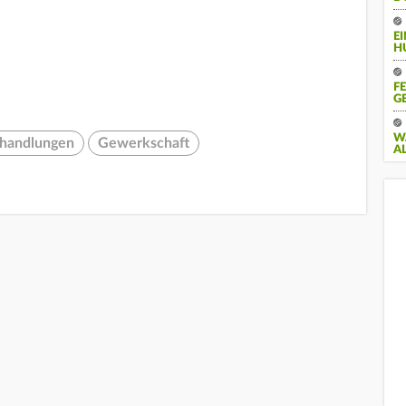
E
H
F
G
W
rhandlungen
Gewerkschaft
A