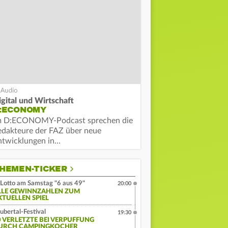
igital und Wirtschaft
:ECONOMY
m D:ECONOMY-Podcast sprechen die
edakteure der FAZ über neue
ntwicklungen in…
HEMEN-TICKER
Lotto am Samstag "6 aus 49"
20:00
LLE GEWINNZAHLEN ZUM
KTUELLEN SPIEL
ubertal-Festival
19:30
0 VERLETZTE BEI VERPUFFUNG
URCH CAMPINGKOCHER