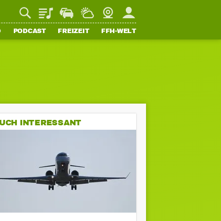
Playlist
Staupilot
Wetter
Webcam
Mein FFH
O
PODCAST
FREIZEIT
FFH-WELT
UCH INTERESSANT