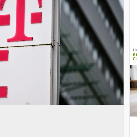
Ur
B
C