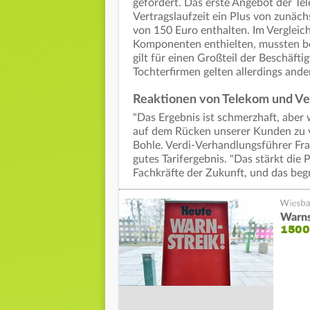
gefordert. Das erste Angebot der T
Vertragslaufzeit ein Plus von zunäc
von 150 Euro enthalten. Im Vergleic
Komponenten enthielten, mussten be
gilt für einen Großteil der Beschäfti
Tochterfirmen gelten allerdings and
Reaktionen von Telekom und Ve
"Das Ergebnis ist schmerzhaft, aber
auf dem Rücken unserer Kunden zu v
Bohle. Verdi-Verhandlungsführer Fran
gutes Tarifergebnis. "Das stärkt di
Fachkräfte der Zukunft, und das beg
Warns
1500