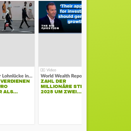
Kosten der Lohnlücke in der EU:
World Wealth Report:
 VERDIENEN
ZAHL DER
URO
MILLIONÄRE STEIGT
SONNENST
R ALS…
2025 UM ZWEI…
HÜHNERST