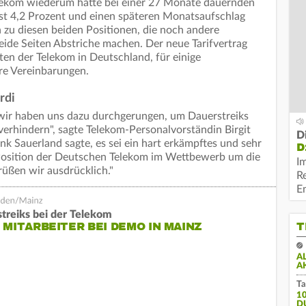
elekom wiederum hatte bei einer 27 Monate dauernden
hst 4,2 Prozent und einen späteren Monatsaufschlag
h zu diesen beiden Positionen, die noch andere
ide Seiten Abstriche machen. Der neue Tarifvertrag
gten der Telekom in Deutschland, für einige
ere Vereinbarungen.
rdi
 wir haben uns dazu durchgerungen, um Dauerstreiks
erhindern", sagte Telekom-Personalvorständin Birgit
D
k Sauerland sagte, es sei ein hart erkämpftes und sehr
D
e Position der Deutschen Telekom im Wettbewerb um die
I
rüßen wir ausdrücklich."
R
E
treiks bei der Telekom
T
 MITARBEITER BEI DEMO IN MAINZ
A
A
Ta
1
D