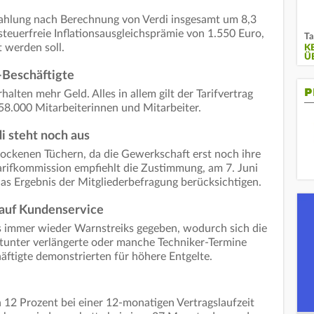
ezahlung nach Berechnung von Verdi insgesamt um 8,3
steuerfreie Inflationsausgleichsprämie von 1.550 Euro,
Ta
t werden soll.
K
Ü
-Beschäftigte
P
alten mehr Geld. Alles in allem gilt der Tarifvertrag
58.000 Mitarbeiterinnen und Mitarbeiter.
i steht noch aus
trockenen Tüchern, da die Gewerkschaft erst noch ihre
Tarifkommission empfiehlt die Zustimmung, am 7. Juni
 das Ergebnis der Mitgliederbefragung berücksichtigen.
auf Kundenservice
 immer wieder Warnstreiks gegeben, wodurch sich die
itunter verlängerte oder manche Techniker-Termine
ftigte demonstrierten für höhere Entgelte.
n 12 Prozent bei einer 12-monatigen Vertragslaufzeit