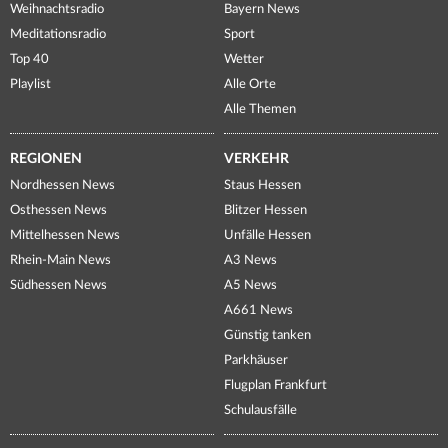
Weihnachtsradio
Bayern News
Meditationsradio
Sport
Top 40
Wetter
Playlist
Alle Orte
Alle Themen
REGIONEN
VERKEHR
Nordhessen News
Staus Hessen
Osthessen News
Blitzer Hessen
Mittelhessen News
Unfälle Hessen
Rhein-Main News
A3 News
Südhessen News
A5 News
A661 News
Günstig tanken
Parkhäuser
Flugplan Frankfurt
Schulausfälle