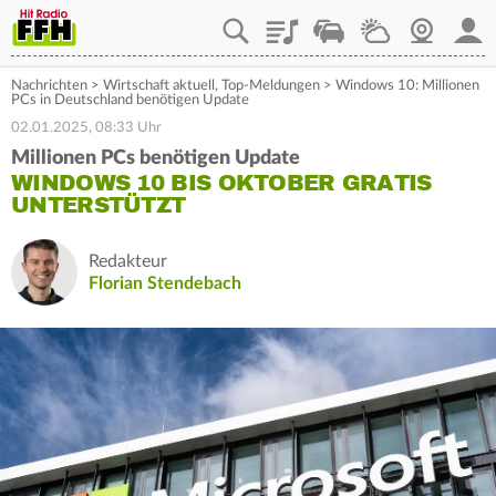
Playlist
Staupilot
Wetter
Webcam
Mein
Nachrichten
>
Wirtschaft aktuell
,
Top-Meldungen
>
Windows 10: Millionen
PCs in Deutschland benötigen Update
02.01.2025, 08:33 Uhr
Millionen PCs benötigen Update
WINDOWS 10 BIS OKTOBER GRATIS
UNTERSTÜTZT
Redakteur
Florian Stendebach