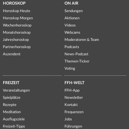
HOROSKOP
ON AIR
Horoskop Heute
Sendungen
Horoskop Morgen
Aktionen
Wochenhoroskop
Videos
Monatshoroskop
Webcams
Jahreshoroskop
Moderatoren & Team
Partnerhoroskop
Podcasts
Aszendent
News-Podcast
Themen-Ticker
Voting
FREIZEIT
FFH-WELT
Veranstaltungen
FFH-App
Spielplätze
Newsletter
Rezepte
Kontakt
Meditation
Frequenzen
Ausflugsziele
Jobs
Freizeit-Tipps
Führungen