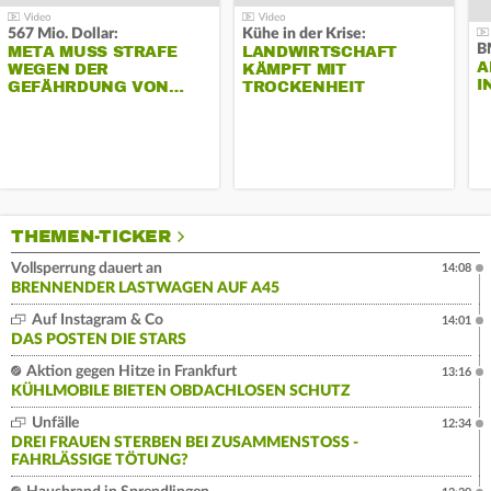
567 Mio. Dollar:
Kühe in der Krise:
B
META MUSS STRAFE
LANDWIRTSCHAFT
A
WEGEN DER
KÄMPFT MIT
I
GEFÄHRDUNG VON…
TROCKENHEIT
THEMEN-TICKER
Vollsperrung dauert an
14:08
BRENNENDER LASTWAGEN AUF A45
Auf Instagram & Co
14:01
DAS POSTEN DIE STARS
Aktion gegen Hitze in Frankfurt
13:16
KÜHLMOBILE BIETEN OBDACHLOSEN SCHUTZ
Unfälle
12:34
DREI FRAUEN STERBEN BEI ZUSAMMENSTOSS - F
AHRLÄSSIGE TÖTUNG?