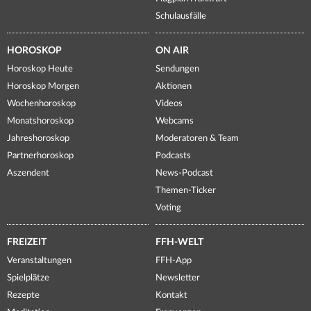
Schulausfälle
HOROSKOP
ON AIR
Horoskop Heute
Sendungen
Horoskop Morgen
Aktionen
Wochenhoroskop
Videos
Monatshoroskop
Webcams
Jahreshoroskop
Moderatoren & Team
Partnerhoroskop
Podcasts
Aszendent
News-Podcast
Themen-Ticker
Voting
FREIZEIT
FFH-WELT
Veranstaltungen
FFH-App
Spielplätze
Newsletter
Rezepte
Kontakt