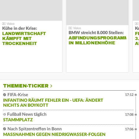
Kühe in der Krise:
BMW streicht 8.000 Stellen:
LANDWIRTSCHAFT
F
ABFINDUNGSPROGRAMM
KÄMPFT MIT
3
IN MILLIONENHÖHE
TROCKENHEIT
A
THEMEN-TICKER
FIFA-Krise
17:12
INFANTINO RÄUMT FEHLER EIN - UEFA: ÄNDERT
NICHTS AN BOYKOTT
Fußball News täglich
17:08
STAMMPLATZ
Nach Spitzentreffen in Bonn
17:06
MASSNAHMEN GEGEN NIEDRIGWASSER-FOLGEN