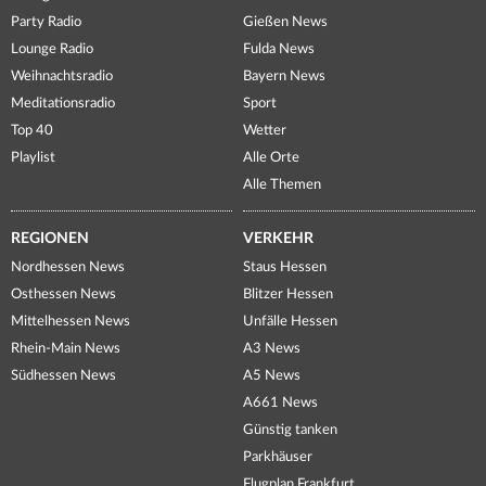
Party Radio
Gießen News
Lounge Radio
Fulda News
Weihnachtsradio
Bayern News
Meditationsradio
Sport
Top 40
Wetter
Playlist
Alle Orte
Alle Themen
REGIONEN
VERKEHR
Nordhessen News
Staus Hessen
Osthessen News
Blitzer Hessen
Mittelhessen News
Unfälle Hessen
Rhein-Main News
A3 News
Südhessen News
A5 News
A661 News
Günstig tanken
Parkhäuser
Flugplan Frankfurt