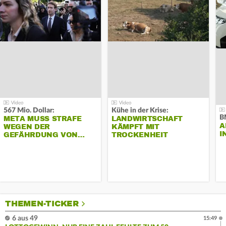
567 Mio. Dollar:
Kühe in der Krise:
B
META MUSS STRAFE
LANDWIRTSCHAFT
A
WEGEN DER
KÄMPFT MIT
I
GEFÄHRDUNG VON…
TROCKENHEIT
THEMEN-TICKER
6 aus 49
15:49