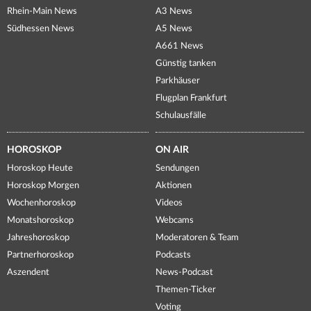
Rhein-Main News
A3 News
Südhessen News
A5 News
A661 News
Günstig tanken
Parkhäuser
Flugplan Frankfurt
Schulausfälle
HOROSKOP
ON AIR
Horoskop Heute
Sendungen
Horoskop Morgen
Aktionen
Wochenhoroskop
Videos
Monatshoroskop
Webcams
Jahreshoroskop
Moderatoren & Team
Partnerhoroskop
Podcasts
Aszendent
News-Podcast
Themen-Ticker
Voting