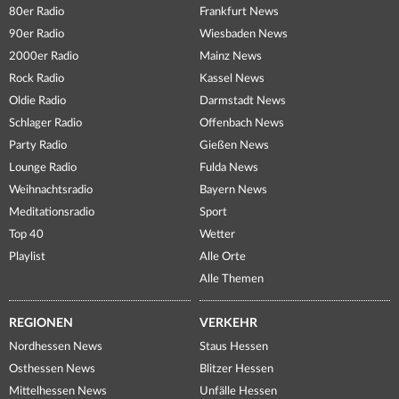
80er Radio
Frankfurt News
90er Radio
Wiesbaden News
2000er Radio
Mainz News
Rock Radio
Kassel News
Oldie Radio
Darmstadt News
Schlager Radio
Offenbach News
Party Radio
Gießen News
Lounge Radio
Fulda News
Weihnachtsradio
Bayern News
Meditationsradio
Sport
Top 40
Wetter
Playlist
Alle Orte
Alle Themen
REGIONEN
VERKEHR
Nordhessen News
Staus Hessen
Osthessen News
Blitzer Hessen
Mittelhessen News
Unfälle Hessen