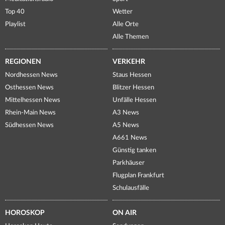
Top 40
Wetter
Playlist
Alle Orte
Alle Themen
REGIONEN
VERKEHR
Nordhessen News
Staus Hessen
Osthessen News
Blitzer Hessen
Mittelhessen News
Unfälle Hessen
Rhein-Main News
A3 News
Südhessen News
A5 News
A661 News
Günstig tanken
Parkhäuser
Flugplan Frankfurt
Schulausfälle
HOROSKOP
ON AIR