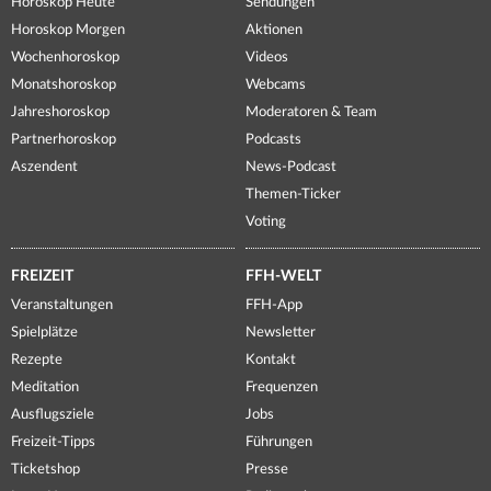
Horoskop Heute
Sendungen
Horoskop Morgen
Aktionen
Wochenhoroskop
Videos
Monatshoroskop
Webcams
Jahreshoroskop
Moderatoren & Team
Partnerhoroskop
Podcasts
Aszendent
News-Podcast
Themen-Ticker
Voting
FREIZEIT
FFH-WELT
Veranstaltungen
FFH-App
Spielplätze
Newsletter
Rezepte
Kontakt
Meditation
Frequenzen
Ausflugsziele
Jobs
Freizeit-Tipps
Führungen
Ticketshop
Presse