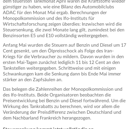
dem teuersten Tankmonat April waren die Kraftstoffe wieder
günstiger zu haben, wie eine Bilanz des Automobilclubs
ADAC für den Monat Mai ergab. Berechnungen der
Monopolkommission und des Ifo-Instituts für
Wirtschaftsforschung zeigen überdies: Inzwischen wird die
Steuersenkung, die zwei Monate lang gilt, zumindest bei den
Benzinsorten E5 und E10 vollständig weitergegeben.
Anfang Mai wurden die Steuern auf Benzin und Diesel um 17
Cent gesenkt, um den Ölpreisschock als Folge des Iran-
Kriegs für die Verbraucher zu mildern. Davon wurden in den
ersten Mai-Tagen zunächst lediglich 11 bis 12 Cent an den
Tankstellen weitergegeben. Schrittweise und mit einigen
Schwankungen kam die Senkung dann bis Ende Mai immer
stärker an den Zapfsäulen an.
Das belegen die Zahlenreihen der Monopolkommission und
des Ifo-Instituts. Beide Organisatoren beobachten die
Preisentwicklung bei Benzin und Diesel fortwährend. Um die
Wirkung des Tankrabatts zu berechnen, wird vor allem die
Veränderung der Preisdifferenz zwischen Deutschland und
dem Nachbarland Frankreich herangezogen.