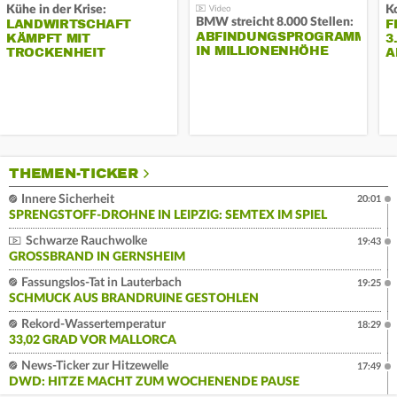
Kühe in der Krise:
BMW streicht 8.000 Stellen:
LANDWIRTSCHAFT
F
ABFINDUNGSPROGRAMM
KÄMPFT MIT
3
IN MILLIONENHÖHE
TROCKENHEIT
A
THEMEN-TICKER
Innere Sicherheit
20:01
SPRENGSTOFF-DROHNE IN LEIPZIG: SEMTEX IM SPIEL
Schwarze Rauchwolke
19:43
GROSSBRAND IN GERNSHEIM
Fassungslos-Tat in Lauterbach
19:25
SCHMUCK AUS BRANDRUINE GESTOHLEN
Rekord-Wassertemperatur
18:29
33,02 GRAD VOR MALLORCA
News-Ticker zur Hitzewelle
17:49
DWD: HITZE MACHT ZUM WOCHENENDE PAUSE