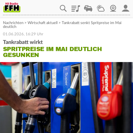
Playlist
Staupilot
Wetter
Webcam
Mein
Nachrichten
>
Wirtschaft aktuell
>
Tankrabatt senkt Spritpreise im Mai
deutlich
01.06.2026, 16:29 Uhr
Tankrabatt wirkt
SPRITPREISE IM MAI DEUTLICH
GESUNKEN