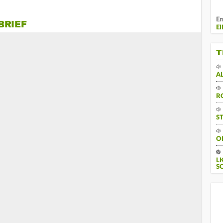
Em
BRIEF
E
T
A
R
S
O
L
S