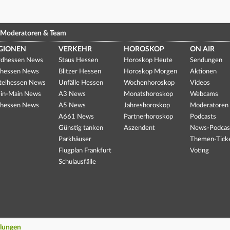
Moderatoren & Team
GIONEN
VERKEHR
HOROSKOP
ON AIR
dhessen News
Staus Hessen
Horoskop Heute
Sendungen
hessen News
Blitzer Hessen
Horoskop Morgen
Aktionen
telhessen News
Unfälle Hessen
Wochenhoroskop
Videos
in-Main News
A3 News
Monatshoroskop
Webcams
hessen News
A5 News
Jahreshoroskop
Moderatoren
A661 News
Partnerhoroskop
Podcasts
Günstig tanken
Aszendent
News-Podcas
Parkhäuser
Themen-Tick
Flugplan Frankfurt
Voting
Schulausfälle
llungen