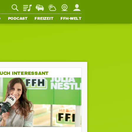
Playlist
Staupilot
Wetter
Webcam
Mein FFH
O
PODCAST
FREIZEIT
FFH-WELT
UCH INTERESSANT