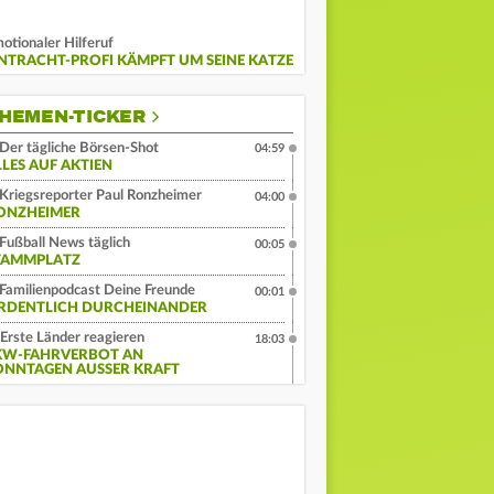
otionaler Hilferuf
INTRACHT-PROFI KÄMPFT UM SEINE KATZE
HEMEN-TICKER
Der tägliche Börsen-Shot
04:59
LLES AUF AKTIEN
Kriegsreporter Paul Ronzheimer
04:00
ONZHEIMER
Fußball News täglich
00:05
TAMMPLATZ
Familienpodcast Deine Freunde
00:01
RDENTLICH DURCHEINANDER
Erste Länder reagieren
18:03
KW-FAHRVERBOT AN
ONNTAGEN AUSSER KRAFT