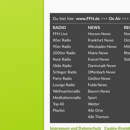
Du bist hier:
www.FFH.de
>>>
On Air
>>>
RADIO
NEWS
RE
FFH Live
Hessen News
Nor
80er Radio
Frankfurt News
Ost
90er Radio
Wiesbaden News
Mit
2000er Radio
Mainz News
Rhe
Rock Radio
Kassel News
Süd
Oldie Radio
Darmstadt News
Schlager Radio
Offenbach News
Party Radio
Gießen News
Lounge Radio
Fulda News
Weihnachtsradio
Bayern News
Meditationsradio
Sport
Top 40
Wetter
Playlist
Alle Orte
Alle Themen
Impressum und Datenschutz
Cookie-Einste