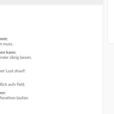
mmt:
en muss.
nen kann:
nder übrig lassen.
aber Lust drauf!
lick aufs Feld.
ann:
Marathon laufen.