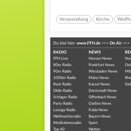
Veranstaltung
Kirche
Wolfh
Du bist hier:
www.FFH.de
>>>
On Air
>>>
RADIO
NEWS
RE
FFH Live
Hessen News
Nor
80er Radio
Frankfurt News
Ost
90er Radio
Wiesbaden News
Mit
2000er Radio
Mainz News
Rhe
Rock Radio
Kassel News
Süd
Oldie Radio
Darmstadt News
Schlager Radio
Offenbach News
Party Radio
Gießen News
Lounge Radio
Fulda News
Weihnachtsradio
Bayern News
Meditationsradio
Sport
Top 40
Wetter