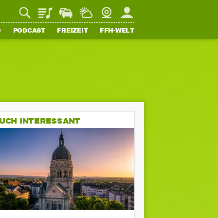
Playlist
Staupilot
Wetter
Webcam
Mein FFH
O
PODCAST
FREIZEIT
FFH-WELT
UCH INTERESSANT