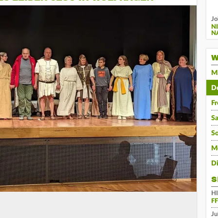
Jo
N
N
W
M
D
Fr
S
S
M
D
S
H
F
Ju