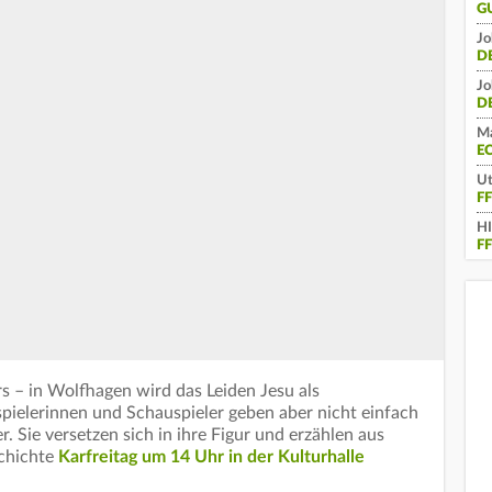
G
Jo
D
Jo
D
Ma
E
Ut
F
H
F
s – in Wolfhagen wird das Leiden Jesu als
spielerinnen und Schauspieler geben aber nicht einfach
. Sie versetzen sich in ihre Figur und erzählen aus
schichte
Karfreitag um 14 Uhr in der Kulturhalle