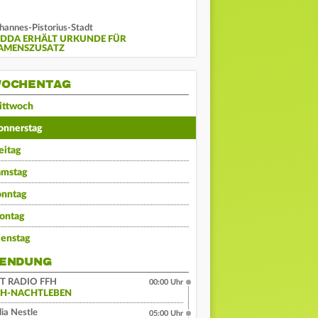
hannes-Pistorius-Stadt
IDDA ERHÄLT URKUNDE FÜR
AMENSZUSATZ
OCHENTAG
ittwoch
onnerstag
eitag
amstag
onntag
ontag
ienstag
ENDUNG
IT RADIO FFH
00:00 Uhr
FH-NACHTLEBEN
lia Nestle
05:00 Uhr