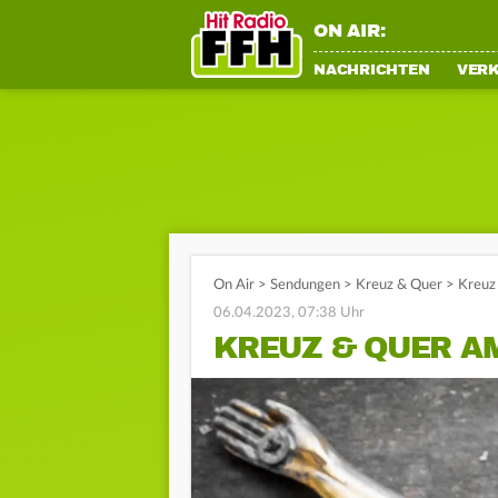
ON AIR:
NACHRICHTEN
VER
On Air
>
Sendungen
>
Kreuz & Quer
>
Kreuz 
06.04.2023, 07:38 Uhr
KREUZ & QUER AM