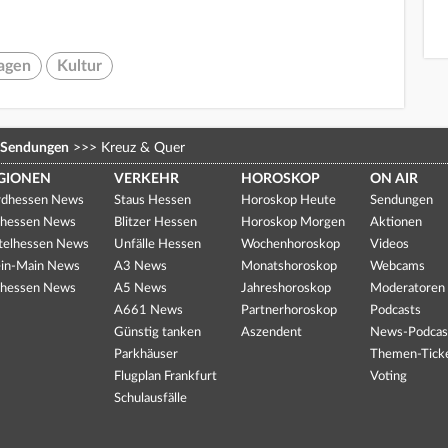
agen
Kultur
Sendungen
>>>
Kreuz & Quer
GIONEN
VERKEHR
HOROSKOP
ON AIR
dhessen News
Staus Hessen
Horoskop Heute
Sendungen
hessen News
Blitzer Hessen
Horoskop Morgen
Aktionen
telhessen News
Unfälle Hessen
Wochenhoroskop
Videos
in-Main News
A3 News
Monatshoroskop
Webcams
hessen News
A5 News
Jahreshoroskop
Moderatoren
A661 News
Partnerhoroskop
Podcasts
Günstig tanken
Aszendent
News-Podcas
Parkhäuser
Themen-Tick
Flugplan Frankfurt
Voting
Schulausfälle