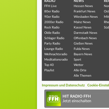
RADIO
NEWS
RE
FFH Live
Hessen News
Nor
80er Radio
Frankfurt News
Ost
90er Radio
Wiesbaden News
Mit
2000er Radio
Mainz News
Rhe
Rock Radio
Kassel News
Süd
Oldie Radio
Darmstadt News
Schlager Radio
Offenbach News
Party Radio
Gießen News
Lounge Radio
Fulda News
Weihnachtsradio
Bayern News
Meditationsradio
Sport
Top 40
Wetter
Playlist
Alle Orte
Alle Themen
Impressum und Datenschutz
Cookie-Einste
HIT RADIO FFH
Jetzt einschalten