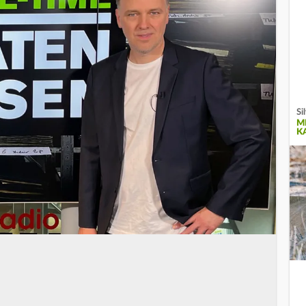
Si
M
K