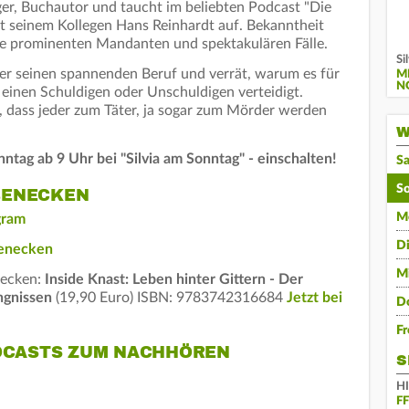
ger, Buchautor und taucht im beliebten Podcast "Die
 seinem Kollegen Hans Reinhardt auf. Bekanntheit
hre prominenten Mandanten und spektakulären Fälle.
Si
über seinen spannenden Beruf und verrät, warum es für
M
N
 einen Schuldigen oder Unschuldigen verteidigt.
, dass jeder zum Täter, ja sogar zum Mörder werden
W
ntag ab 9 Uhr bei "Silvia am Sonntag" - einschalten!
S
S
BENECKEN
M
gram
D
Benecken
M
necken:
Inside Knast: Leben hinter Gittern - Der
ngnissen
(19,90 Euro) ISBN: 9783742316684
Jetzt bei
D
Fr
ODCASTS ZUM NACHHÖREN
S
H
F