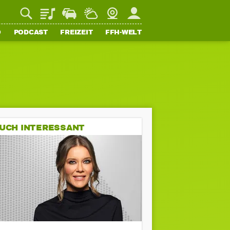
Playlist
Staupilot
Wetter
Webcam
Mein FFH
O
PODCAST
FREIZEIT
FFH-WELT
UCH INTERESSANT