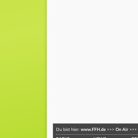
Du bist hier:
www.FFH.de
>>>
On Air
>>>