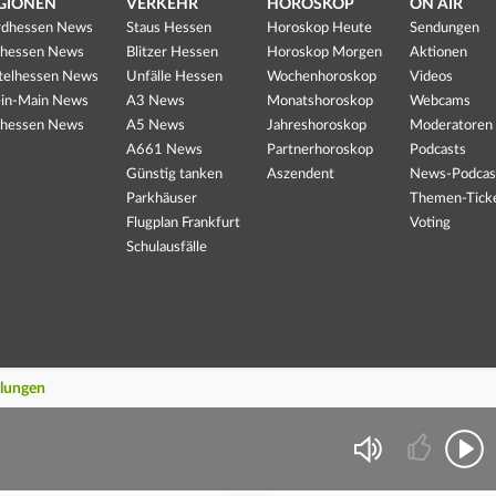
GIONEN
VERKEHR
HOROSKOP
ON AIR
dhessen News
Staus Hessen
Horoskop Heute
Sendungen
hessen News
Blitzer Hessen
Horoskop Morgen
Aktionen
telhessen News
Unfälle Hessen
Wochenhoroskop
Videos
in-Main News
A3 News
Monatshoroskop
Webcams
hessen News
A5 News
Jahreshoroskop
Moderatoren
A661 News
Partnerhoroskop
Podcasts
Günstig tanken
Aszendent
News-Podcas
Parkhäuser
Themen-Tick
Flugplan Frankfurt
Voting
Schulausfälle
llungen