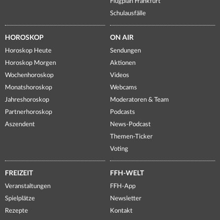
Flugplan Frankfurt
Schulausfälle
HOROSKOP
ON AIR
Horoskop Heute
Sendungen
Horoskop Morgen
Aktionen
Wochenhoroskop
Videos
Monatshoroskop
Webcams
Jahreshoroskop
Moderatoren & Team
Partnerhoroskop
Podcasts
Aszendent
News-Podcast
Themen-Ticker
Voting
FREIZEIT
FFH-WELT
Veranstaltungen
FFH-App
Spielplätze
Newsletter
Rezepte
Kontakt