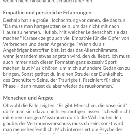
wollen nicht hinschauen, schauen aber hin."
Empathie und persönliche Erfahrungen
Deshalb hat sie große Hochachtung vor denen, die das tun.
"Da muss man hartgesotten sein, um das nicht mit nach
Hause zu nehmen. Hut ab. Mit welcher Leidenschaft sie das
machen." Karasek zeigt auch viel Empathie für die Opfer von
Verbrechen und deren Angehörige. "Wenn du als
Angehöriger betroffen bist, ist das das Allerschlimmste,
wenn jemandem etwas angetan wird, den du liebst. Ich muss
auch immer nach diesen Formaten ganz exzessiv Sport
machen, laut Musik hören, um mich auf andere Gedanken zu
bringen. Sonst gerätst du in einen Strudel der Dunkelheit,
des Erschüttert-Seins, der Traurigkeit. Fasziniert für eine
Phase – dann musst du aber wieder da rauskommen."
Menschen und Ängste
Obwohl die Fälle zeigten: "Es gibt Menschen, die böse sind",
dürfe man sich davon nicht entmutigen lassen. "Ich will nicht
mit einem riesigen Misstrauen durch die Welt laufen. Ich
glaube, der Vertrauensvorschuss muss da sein, sonst wird
man menschenfeindlich. Mich interessiert die Psyche des