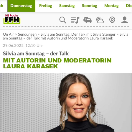
ch
Donnerstag
Freitag
Samstag
Sonntag
Montag
Di
Playlist
Staupilot
Wetter
Webcam
Mein
On Air
>
Sendungen
>
Silvia am Sonntag: Der Talk mit Silvia Stenger
>
Silvia
am Sonntag – der Talk mit Autorin und Moderatorin Laura Karasek
29.06.2025, 12:10 Uhr
Silvia am Sonntag – der Talk
MIT AUTORIN UND MODERATORIN
LAURA KARASEK