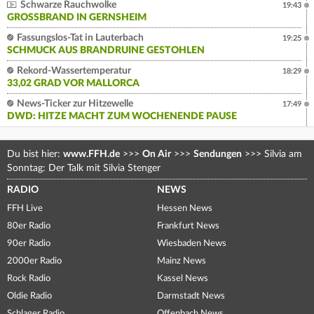
Schwarze Rauchwolke
19:43
GROSSBRAND IN GERNSHEIM
Fassungslos-Tat in Lauterbach
19:25
SCHMUCK AUS BRANDRUINE GESTOHLEN
Rekord-Wassertemperatur
18:29
33,02 GRAD VOR MALLORCA
News-Ticker zur Hitzewelle
17:49
DWD: HITZE MACHT ZUM WOCHENENDE PAUSE
Du bist hier:
www.FFH.de
>>>
On Air
>>>
Sendungen
>>>
Silvia am
Sonntag: Der Talk mit Silvia Stenger
RADIO
NEWS
FFH Live
Hessen News
80er Radio
Frankfurt News
90er Radio
Wiesbaden News
2000er Radio
Mainz News
Rock Radio
Kassel News
Oldie Radio
Darmstadt News
Schlager Radio
Offenbach News