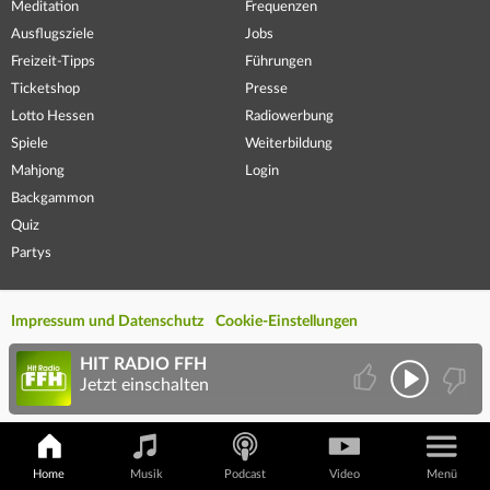
Meditation
Frequenzen
Ausflugsziele
Jobs
Freizeit-Tipps
Führungen
Ticketshop
Presse
Lotto Hessen
Radiowerbung
Spiele
Weiterbildung
Mahjong
Login
Backgammon
Quiz
Partys
Impressum und Datenschutz
Cookie-Einstellungen
HIT RADIO FFH
Jetzt einschalten
Home
Musik
Podcast
Video
Menü