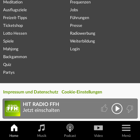
Meditation
Frequenzen
Ausflugsziele
Jobs
Freizeit-Tipps
Führungen
Ticketshop
Presse
Lotto Hessen
Radiowerbung
Spiele
Weiterbildung
Mahjong
Login
Backgammon
Quiz
Partys
Impressum und Datenschutz
Cookie-Einstellungen
HIT RADIO FFH
Jetzt einschalten
Home
Musik
Podcast
Video
Menü