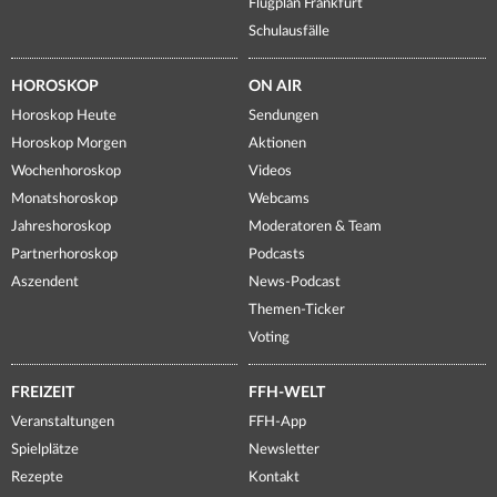
Flugplan Frankfurt
Schulausfälle
HOROSKOP
ON AIR
Horoskop Heute
Sendungen
Horoskop Morgen
Aktionen
Wochenhoroskop
Videos
Monatshoroskop
Webcams
Jahreshoroskop
Moderatoren & Team
Partnerhoroskop
Podcasts
Aszendent
News-Podcast
Themen-Ticker
Voting
FREIZEIT
FFH-WELT
Veranstaltungen
FFH-App
Spielplätze
Newsletter
Rezepte
Kontakt