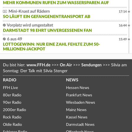
MEHR KOMMUNEN RUFEN ZUM WASSERSPAREN AUF
Mini-Knast auf Rädern
17:14
SO LÄUFT EIN GEFANGENENTRANSPORT AB
Vorplatz wird umgestaltet
16:44
DARMSTADT 98 EHRT UNVERGESSENEN FAN
6 aus 49
15:49
LOTTOGEWINN: NUR EINE ZAHL FEHLTE ZUM 50-
MILLIONEN-JACKPOT
Du bist hier:
www.FFH.de
>>>
On Air
>>>
Sendungen
>>>
Silvia am
Sonntag: Der Talk mit Silvia Stenger
RADIO
NEWS
FFH Live
Hessen News
80er Radio
Frankfurt News
90er Radio
Wiesbaden News
2000er Radio
Mainz News
Rock Radio
Kassel News
Oldie Radio
Darmstadt News