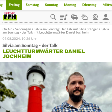
ag
Freitag
Samstag
Sonntag
Montag
Dienstag
Mitt
Playlist
Staupilot
Wetter
Webcam
Mein
On Air
>
Sendungen
>
Silvia am Sonntag: Der Talk mit Silvia Stenger
>
Silvia
am Sonntag - der Talk mit Leuchtturmwärter Daniel Jochheim
09.08.2024, 10:26 Uhr
Silvia am Sonntag - der Talk
LEUCHTTURMWÄRTER DANIEL
JOCHHEIM