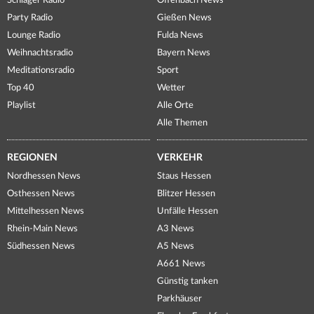
Schlager Radio
Offenbach News
Party Radio
Gießen News
Lounge Radio
Fulda News
Weihnachtsradio
Bayern News
Meditationsradio
Sport
Top 40
Wetter
Playlist
Alle Orte
Alle Themen
REGIONEN
VERKEHR
Nordhessen News
Staus Hessen
Osthessen News
Blitzer Hessen
Mittelhessen News
Unfälle Hessen
Rhein-Main News
A3 News
Südhessen News
A5 News
A661 News
Günstig tanken
Parkhäuser