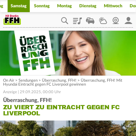
ag
Samstag
Sonntag
Montag
Dienstag
Mittwoch
Do
Playlist
Staupilot
Wetter
Webcam
Mein
On Air
>
Sendungen
>
Überraschung, FFH!
>
Überraschung, FFH! Mit
Hyundai Eintracht gegen FC Liverpool gewinnen
Anzeige | 29.09.2025, 00:00 Uhr
Überraschung, FFH!
ZU VIERT ZU EINTRACHT GEGEN FC
LIVERPOOL