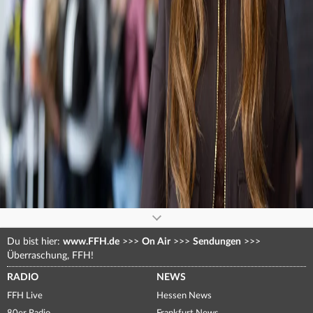
0
seconds
of
0
seconds
Du bist hier:
www.FFH.de
>>>
On Air
>>>
Sendungen
>>>
Überraschung, FFH!
RADIO
NEWS
FFH Live
Hessen News