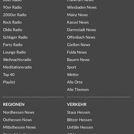
80er Radio
Frankfurt News
90er Radio
Wiesbaden News
2000er Radio
Mainz News
Rock Radio
Kassel News
Oldie Radio
Darmstadt News
Schlager Radio
Offenbach News
Party Radio
Gießen News
Lounge Radio
Fulda News
Weihnachtsradio
Bayern News
Meditationsradio
Sport
Top 40
Wetter
Playlist
Alle Orte
Alle Themen
REGIONEN
VERKEHR
Nordhessen News
Staus Hessen
Osthessen News
Blitzer Hessen
Mittelhessen News
Unfälle Hessen