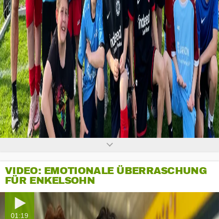
0
seconds
of
0
seconds
VIDEO: EMOTIONALE ÜBERRASCHUNG
FÜR ENKELSOHN
01:19