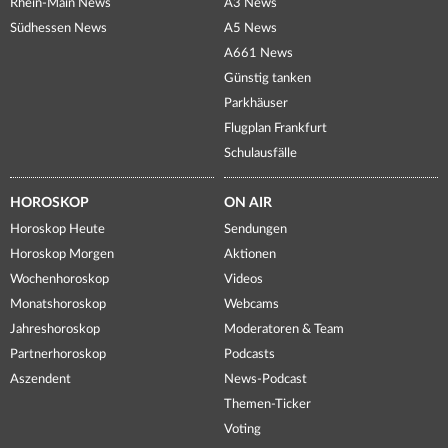
Rhein-Main News
A3 News
Südhessen News
A5 News
A661 News
Günstig tanken
Parkhäuser
Flugplan Frankfurt
Schulausfälle
HOROSKOP
ON AIR
Horoskop Heute
Sendungen
Horoskop Morgen
Aktionen
Wochenhoroskop
Videos
Monatshoroskop
Webcams
Jahreshoroskop
Moderatoren & Team
Partnerhoroskop
Podcasts
Aszendent
News-Podcast
Themen-Ticker
Voting