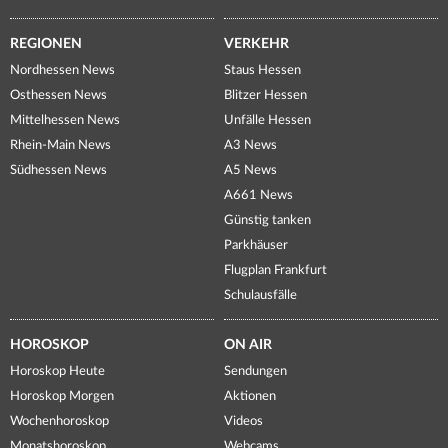
REGIONEN
VERKEHR
Nordhessen News
Staus Hessen
Osthessen News
Blitzer Hessen
Mittelhessen News
Unfälle Hessen
Rhein-Main News
A3 News
Südhessen News
A5 News
A661 News
Günstig tanken
Parkhäuser
Flugplan Frankfurt
Schulausfälle
HOROSKOP
ON AIR
Horoskop Heute
Sendungen
Horoskop Morgen
Aktionen
Wochenhoroskop
Videos
Monatshoroskop
Webcams