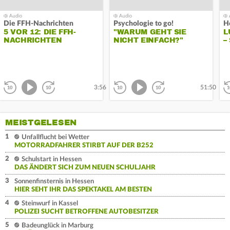
Die FFH-Nachrichten
Psychologie to go!
H
5 VOR 12: DIE FFH-
"WARUM GEHT SIE
L
NACHRICHTEN
NICHT EINFACH?"
–
KONTROLLE UND
N
UNTERDRÜCKUNG IN
B
BEZIEHUNGEN
Abspielen
Abspielen
zurück
vor
zurück
vor
3:56
51:50
MEISTGELESEN
1
Unfallflucht bei Wetter
MOTORRADFAHRER STIRBT AUF DER B252
2
Schulstart in Hessen
DAS ÄNDERT SICH ZUM NEUEN SCHULJAHR
3
Sonnenfinsternis in Hessen
HIER SEHT IHR DAS SPEKTAKEL AM BESTEN
4
Steinwurf in Kassel
POLIZEI SUCHT BETROFFENE AUTOBESITZER
5
Badeunglück in Marburg