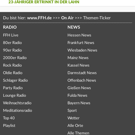
23-JÄHRIGER ERTRINKT IN DER LAHN
Du bist hier:
www.FFH.de
>>>
On Air
>>>
Themen-Ticker
RADIO
NEWS
FFH Live
Hessen News
80er Radio
Frankfurt News
90er Radio
Wiesbaden News
2000er Radio
Mainz News
Rock Radio
Kassel News
Oldie Radio
Darmstadt News
Schlager Radio
Offenbach News
Party Radio
Gießen News
Lounge Radio
Fulda News
Weihnachtsradio
Bayern News
Meditationsradio
Sport
Top 40
Wetter
Playlist
Alle Orte
Alle Themen