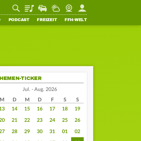
Playlist
Staupilot
Wetter
Webcam
Mein FFH
O
PODCAST
FREIZEIT
FFH-WELT
HEMEN-TICKER
Jul. - Aug. 2026
M
D
M
D
F
S
S
13
14
15
16
17
18
19
20
21
22
23
24
25
26
27
28
29
30
31
01
02