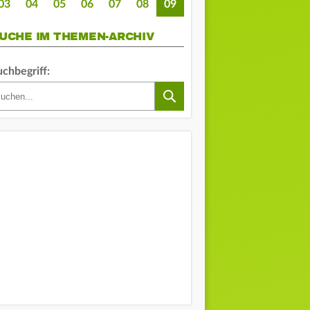
03
04
05
06
07
08
09
UCHE IM THEMEN-ARCHIV
uchbegriff: