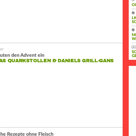
O
L
S
M
W
S
äuten den Advent ein
G
AS QUARKSTOLLEN & DANIELS GRILL-GANS
che Rezepte ohne Fleisch