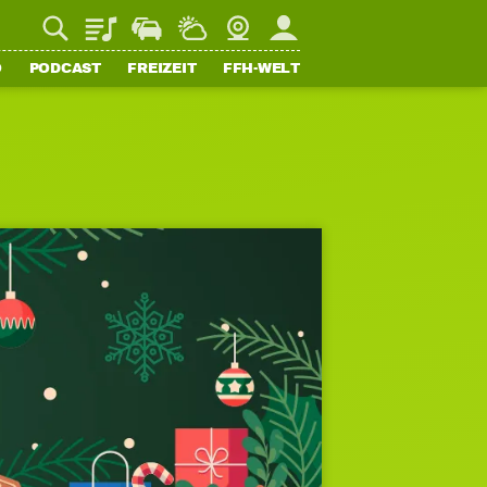
Playlist
Staupilot
Wetter
Webcam
Mein FFH
O
PODCAST
FREIZEIT
FFH-WELT