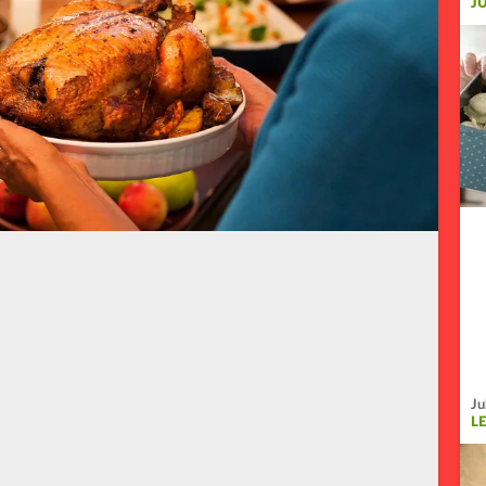
J
Ju
L