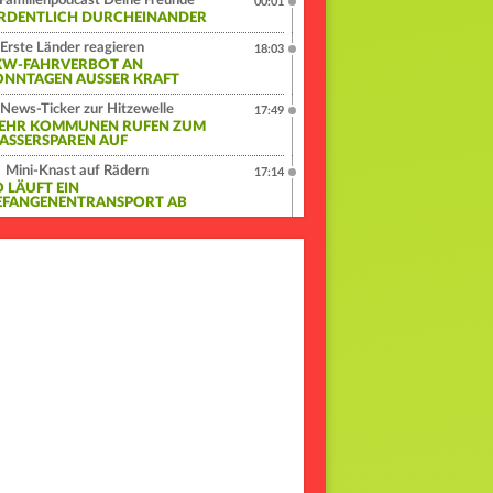
Familienpodcast Deine Freunde
00:01
RDENTLICH DURCHEINANDER
Erste Länder reagieren
18:03
KW-FAHRVERBOT AN
ONNTAGEN AUSSER KRAFT
News-Ticker zur Hitzewelle
17:49
EHR KOMMUNEN RUFEN ZUM
ASSERSPAREN AUF
Mini-Knast auf Rädern
17:14
O LÄUFT EIN
EFANGENENTRANSPORT AB