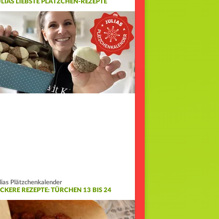
ULIAS LIEBSTE PLÄTZCHEN-REZEPTE
lias Plätzchenkalender
ECKERE REZEPTE: TÜRCHEN 13 BIS 24