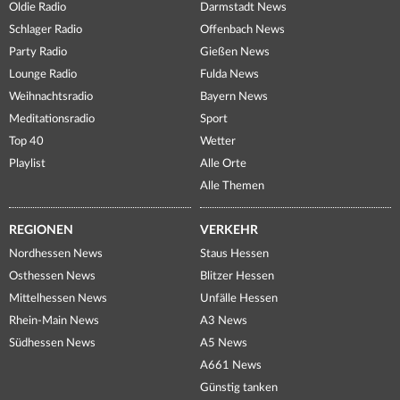
Oldie Radio
Darmstadt News
Schlager Radio
Offenbach News
Party Radio
Gießen News
Lounge Radio
Fulda News
Weihnachtsradio
Bayern News
Meditationsradio
Sport
Top 40
Wetter
Playlist
Alle Orte
Alle Themen
REGIONEN
VERKEHR
Nordhessen News
Staus Hessen
Osthessen News
Blitzer Hessen
Mittelhessen News
Unfälle Hessen
Rhein-Main News
A3 News
Südhessen News
A5 News
A661 News
Günstig tanken