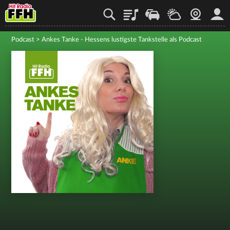
Playlist
Staupilot
Wetter
Webcam
Mein
Podcast
>
Ankes Tanke - Hessens lustigste Tankstelle als Podcast