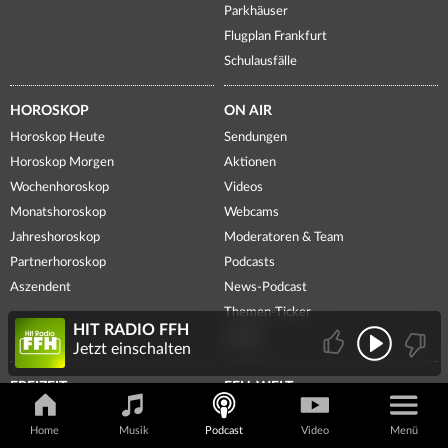
Parkhäuser
Flugplan Frankfurt
Schulausfälle
HOROSKOP
ON AIR
Horoskop Heute
Sendungen
Horoskop Morgen
Aktionen
Wochenhoroskop
Videos
Monatshoroskop
Webcams
Jahreshoroskop
Moderatoren & Team
Partnerhoroskop
Podcasts
Aszendent
News-Podcast
Themen-Ticker
HIT RADIO FFH
Voting
Jetzt einschalten
FREIZEIT
FFH-WELT
Veranstaltungen
FFH-App
Home
Musik
Podcast
Video
Menü
Spielplätze
Newsletter