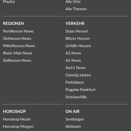
Playlist
Alle Orte
Alle Themen
REGIONEN
VERKEHR
Nordhessen News
Staus Hessen
Osthessen News
Blitzer Hessen
Mittelhessen News
Unfälle Hessen
Rhein-Main News
A3 News
Südhessen News
A5 News
A661 News
Günstig tanken
Parkhäuser
Flugplan Frankfurt
Schulausfälle
HOROSKOP
ON AIR
Horoskop Heute
Sendungen
Horoskop Morgen
Aktionen