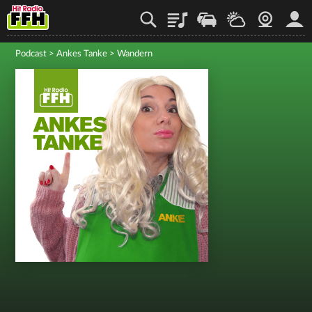
Playlist
Staupilot
Wetter
Webcam
Mein
Podcast
>
Ankes Tanke
>
Wandern