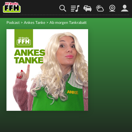
Playlist
Staupilot
Wetter
Webcam
Mein
Podcast
>
Ankes Tanke
>
Ab morgen Tankrabatt