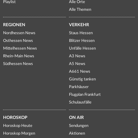
Playlist
Alle Orte
Alle Themen
REGIONEN
VERKEHR
Nordhessen News
Staus Hessen
Osthessen News
Blitzer Hessen
Mittelhessen News
Unfälle Hessen
Rhein-Main News
A3 News
Südhessen News
A5 News
A661 News
Günstig tanken
Parkhäuser
Flugplan Frankfurt
Schulausfälle
HOROSKOP
ON AIR
Horoskop Heute
Sendungen
Horoskop Morgen
Aktionen