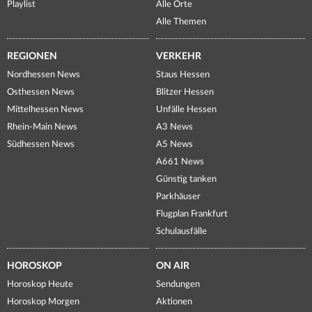
Playlist
Alle Orte
Alle Themen
REGIONEN
VERKEHR
Nordhessen News
Staus Hessen
Osthessen News
Blitzer Hessen
Mittelhessen News
Unfälle Hessen
Rhein-Main News
A3 News
Südhessen News
A5 News
A661 News
Günstig tanken
Parkhäuser
Flugplan Frankfurt
Schulausfälle
HOROSKOP
ON AIR
Horoskop Heute
Sendungen
Horoskop Morgen
Aktionen