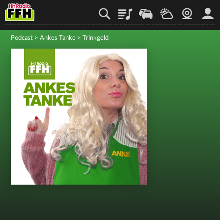
Playlist
Staupilot
Wetter
Webcam
Mein
Podcast
>
Ankes Tanke
>
Trinkgeld