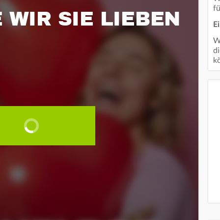
f
 WIR SIE LIEBEN
E
Wi
d
k