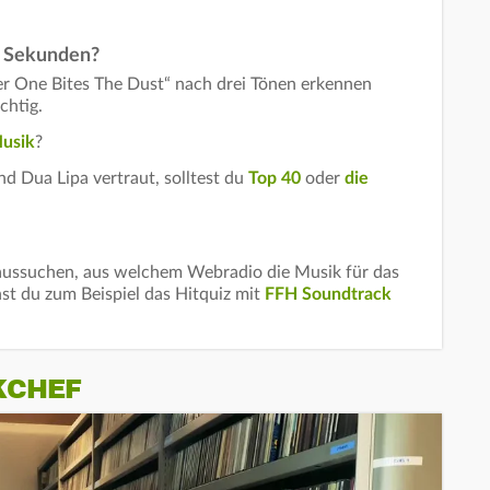
60 Sekunden?
r One Bites The Dust“ nach drei Tönen erkennen
chtig.
usik
?
d Dua Lipa vertraut, solltest du
Top 40
oder
die
aussuchen, aus welchem Webradio die Musik für das
nst du zum Beispiel das Hitquiz mit
FFH Soundtrack
KCHEF