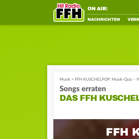
ON AIR:
NACHRICHTEN
VER
Musik
>
FFH KUSCHELPOP: Musik-Quiz – Wie
Songs erraten
DAS FFH KUSCHEL
FFH 