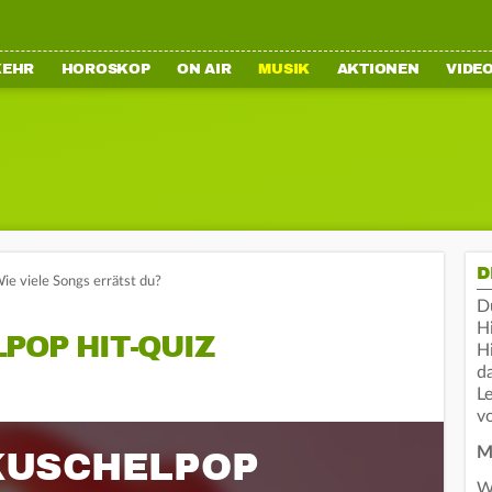
KEHR
HOROSKOP
ON AIR
MUSIK
AKTIONEN
VIDE
D
 viele Songs errätst du?
D
H
POP HIT-QUIZ
Hi
da
Le
vo
KUSCHELPOP
M
W