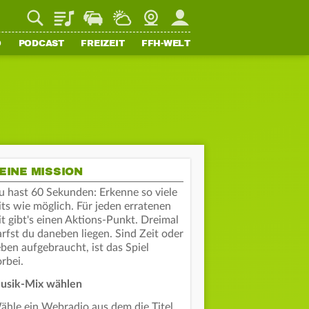
Playlist
Staupilot
Wetter
Webcam
Mein FFH
O
PODCAST
FREIZEIT
FFH-WELT
EINE MISSION
u hast 60 Sekunden: Erkenne so viele
its wie möglich. Für jeden erratenen
t gibt's einen Aktions-Punkt. Dreimal
rfst du daneben liegen. Sind Zeit oder
ben aufgebraucht, ist das Spiel
rbei.
usik-Mix wählen
ähle ein Webradio aus dem die Titel