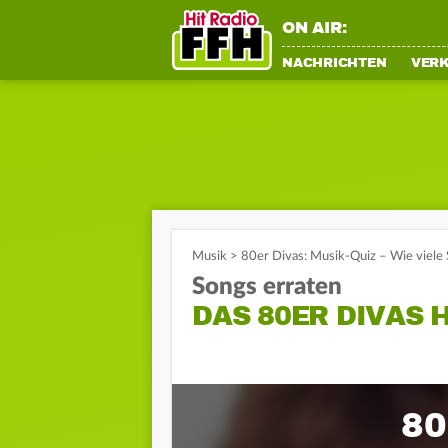
ON AIR:
NACHRICHTEN
VER
Musik
>
80er Divas: Musik-Quiz – Wie viele 
Songs erraten
DAS 80ER DIVAS H
80