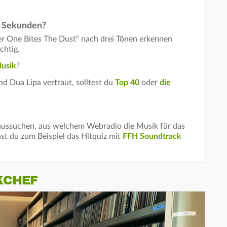
60 Sekunden?
r One Bites The Dust“ nach drei Tönen erkennen
chtig.
usik
?
d Dua Lipa vertraut, solltest du
Top 40
oder
die
aussuchen, aus welchem Webradio die Musik für das
nst du zum Beispiel das Hitquiz mit
FFH Soundtrack
KCHEF