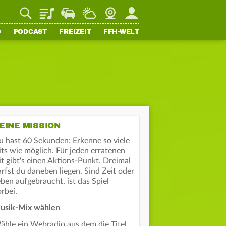
Playlist
Staupilot
Wetter
Webcam
Mein FFH
O
PODCAST
FREIZEIT
FFH-WELT
EINE MISSION
u hast 60 Sekunden: Erkenne so viele
its wie möglich. Für jeden erratenen
t gibt's einen Aktions-Punkt. Dreimal
rfst du daneben liegen. Sind Zeit oder
ben aufgebraucht, ist das Spiel
rbei.
usik-Mix wählen
ähle ein Webradio aus dem die Titel