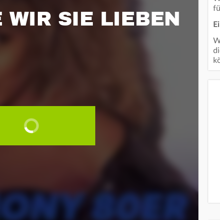
f
 WIR SIE LIEBEN
E
Wi
d
k