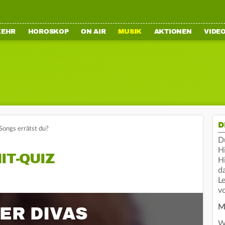
KEHR
HOROSKOP
ON AIR
MUSIK
AKTIONEN
VIDE
D
Songs errätst du?
D
H
IT-QUIZ
Hi
da
Le
vo
ER DIVAS
M
W