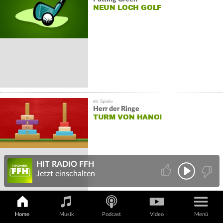
NEUN LOCH GOLF
Herr der Ringe
TURM VON HANOI
HIT RADIO FFH
Jetzt einschalten
Home
Musik
Podcast
Video
Menü
Du bist hier:
www.FFH.de
>>>
Musik
>>>
Hit-Quiz