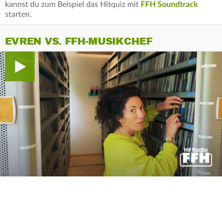
kannst du zum Beispiel das Hitquiz mit
FFH Soundtrack
starten.
EVREN VS. FFH-MUSIKCHEF
0
seconds
of
0
seconds