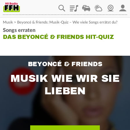
Playlist
Staupilot
Wetter
Webcam
Mein
Musik
>
Beyoncé & Friends: Musik-Quiz – Wie viele Songs errätst du?
Songs erraten
DAS BEYONCÉ & FRIENDS HIT-QUIZ
BEYONCÉ & FRIENDS
MUSIK WIE WIR SIE
LIEBEN