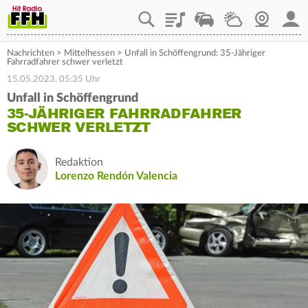
Playlist
Staupilot
Wetter
Webcam
Mein
Nachrichten
>
Mittelhessen
>
Unfall in Schöffengrund: 35-Jähriger
Fahrradfahrer schwer verletzt
15.05.2023, 05:35 Uhr
Unfall in Schöffengrund
35-JÄHRIGER FAHRRADFAHRER
SCHWER VERLETZT
Redaktion
Lorenzo Rendón Valencia