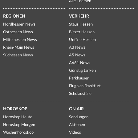
Alle Themen
REGIONEN
VERKEHR
Nordhessen News
Staus Hessen
Osthessen News
Blitzer Hessen
Mittelhessen News
Unfälle Hessen
Rhein-Main News
A3 News
Südhessen News
A5 News
A661 News
Günstig tanken
Parkhäuser
Flugplan Frankfurt
Schulausfälle
HOROSKOP
ON AIR
Horoskop Heute
Sendungen
Horoskop Morgen
Aktionen
Wochenhoroskop
Videos